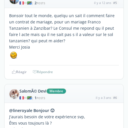
2
il y a 12 ans
#5
|
POSTS
Bonsoir tout le monde, quelqu un sait il comment faire
un contrat de mariage, pour un mariage Franco
Tanzanien à Zanzibar? Le Consul me repond qu il peut
faire l acte mais qu il ne sait pas s il a valeur sur le sol
tanzanien? qui peut m aider?
Merci Josia
Réagir
Répondre
SalomÃ© Devi
Membre
1
il y a 3 ans
#6
|
POSTS
@lineroyale Bonjour 🙂
J'aurais besoin de votre expérience svp,
Êtes vous toujours là ?