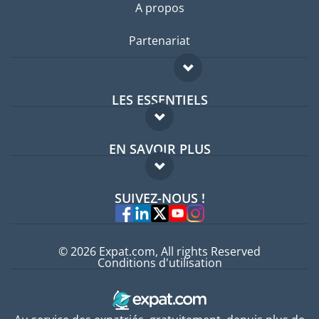
A propos
Partenariat
LES ESSENTIELS
Forum expatriés
EN SAVOIR PLUS
Guides pays
FAQ
Offres d'emploi
SUIVEZ-NOUS !
Experts
© 2026 Expat.com, All rights Reserved
Conditions d'utilisation