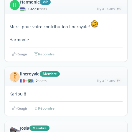
Harmonie
ViP
H
19273
il y a 14 ans
#3
|
POSTS
Merci pour votre contribution lineroyale!
Harmonie.
Réagir
Répondre
lineroyale
Membre
2
il y a 14 ans
#4
|
POSTS
Karibu !!
Réagir
Répondre
Josia
Membre