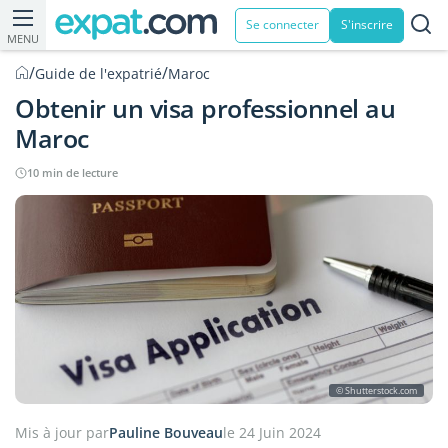
Se connecter
S'inscrire
MENU
/
/
Guide de l'expatrié
Maroc
Obtenir un visa professionnel au
Maroc
10 min de lecture
© Shutterstock.com
Mis à jour par
Pauline Bouveau
le 24 Juin 2024