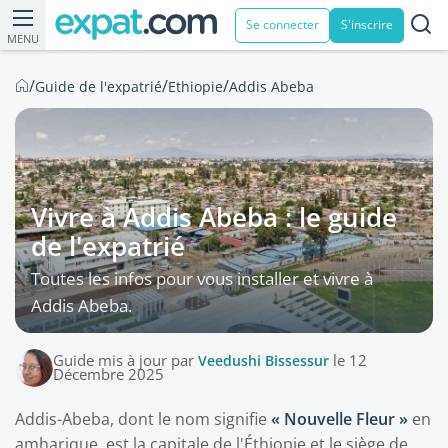
Se connecter
S'inscrire
MENU
/
/
/
Guide de l'expatrié
Ethiopie
Addis Abeba
Vivre à Addis Abeba : le guide
de l'expatrié
Toutes les infos pour vous installer et vivre à
Addis Abeba.
Guide mis à jour par
Veedushi Bissessur
le 12
Décembre 2025
Addis-Abeba, dont le nom signifie
« Nouvelle Fleur »
en
amharique, est la capitale de l'Éthiopie et le siège de