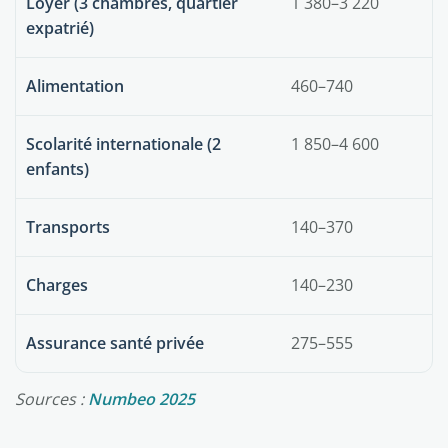
Loyer (3 chambres, quartier
1 380–3 220
expatrié)
Alimentation
460–740
Scolarité internationale (2
1 850–4 600
enfants)
Transports
140–370
Charges
140–230
Assurance santé privée
275–555
Sources :
Numbeo 2025