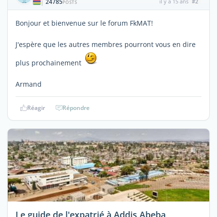
24785
il y a 15 ans
#2
|
POSTS
Bonjour et bienvenue sur le forum FkMAT!
J'espère que les autres membres pourront vous en dire
plus prochainement
Armand
Réagir
Répondre
Le guide de l'expatrié à Addis Abeba