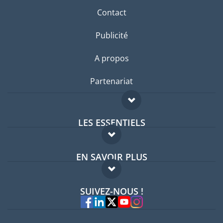
Contact
Publicité
A propos
Partenariat
LES ESSENTIELS
Forum expatriés
EN SAVOIR PLUS
Guides pays
FAQ
Offres d'emploi
SUIVEZ-NOUS !
Experts