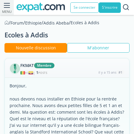
Se connecter
S'inscrire
MENU
/
/
/
/
Ecoles à Addis
Forum
Ethiopie
Addis Abeba
Ecoles à Addis
Nouvelle discussion
M'abonner
FKMAT
Membre
1
il y a 15 ans
#1
|
POSTS
Bonjour,
nous devons nous installer en Ethioie pour la rentrée
prochaine. Nous avons deux petites filles de 5 et 1 an et
demi. Ma question est: comment sont les écoles à Addis?
Quel est le niveau et la réputation de l'école française?
J'ai vu sur internet qu'il y a une école bilingue français-
anglais la Standford International School? Que vaut cette