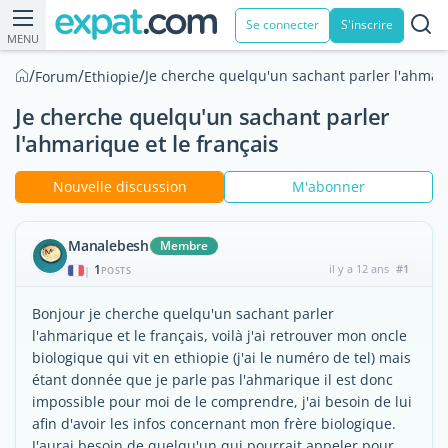
Se connecter
S'inscrire
MENU
/
/
/
Je cherche quelqu'un sachant parler l'ahmari
Forum
Ethiopie
Je cherche quelqu'un sachant parler
l'ahmarique et le français
Nouvelle discussion
M'abonner
Manalebesh
Membre
1
il y a 12 ans
#1
|
POSTS
Bonjour je cherche quelqu'un sachant parler
l'ahmarique et le français, voilà j'ai retrouver mon oncle
biologique qui vit en ethiopie (j'ai le numéro de tel) mais
étant donnée que je parle pas l'ahmarique il est donc
impossible pour moi de le comprendre, j'ai besoin de lui
afin d'avoir les infos concernant mon frère biologique.
J'aurai besoin de quelqu'un qui pourrait appeler pour