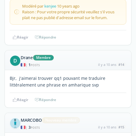
Modéré par
kenjee
10 years ago
Raison : Pour votre propre sécurité veuillez s'il vous
plait ne pas publié d'adresse email sur le forum.
Réagir
Répondre
Drane
Membre
D
1
il y a 10 ans
#14
|
POSTS
Bjr, j'aimerai trouver qq1 pouvant me traduire
littéralement une phrase en amharique svp
Réagir
Répondre
MARCOBO
Nouveau membre
3
il y a 10 ans
#15
|
POSTS