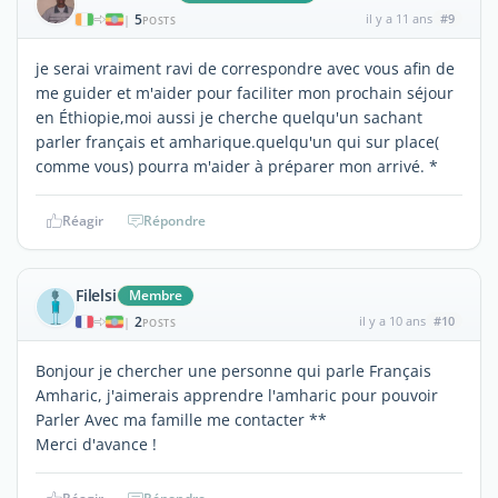
5
il y a 11 ans
#9
|
POSTS
je serai vraiment ravi de correspondre avec vous afin de
me guider et m'aider pour faciliter mon prochain séjour
en Éthiopie,moi aussi je cherche quelqu'un sachant
parler français et amharique.quelqu'un qui sur place(
comme vous) pourra m'aider à préparer mon arrivé. *
Réagir
Répondre
Filelsi
Membre
2
il y a 10 ans
#10
|
POSTS
Bonjour je chercher une personne qui parle Français
Amharic, j'aimerais apprendre l'amharic pour pouvoir
Parler Avec ma famille me contacter **
Merci d'avance !