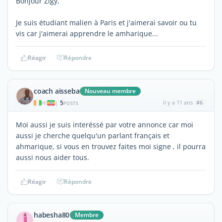
Bonjour Zigy,
Je suis étudiant malien à Paris et j'aimerai savoir ou tu
vis car j'aimerai apprendre le amharique...
Réagir
Répondre
coach aisseba
Nouveau membre
5
il y a 11 ans
#6
|
POSTS
Moi aussi je suis interéssé par votre annonce car moi
aussi je cherche quelqu'un parlant français et
ahmarique, si vous en trouvez faites moi signe , il pourra
aussi nous aider tous.
Réagir
Répondre
habesha80
Membre