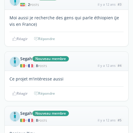
2
il y a 12 ans
#3
|
POSTS
Moi aussi je recherche des gens qui parle éthiopien (je
vis en France)
Réagir
Répondre
Segah
Nouveau membre
8
il y a 12 ans
#4
|
POSTS
Ce projet m'intéresse aussi
Réagir
Répondre
Segah
Nouveau membre
8
il y a 12 ans
#5
|
POSTS