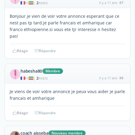
2
il y a 11 ans
#7
|
POSTS
Bonjour je vien de voir votre annonce esperant que ce
nest pas tp tard.je parle francais et amharique car
franco ethiopienne.si vous ete tjr interesse n hesitez
pas!
Réagir
Répondre
habesha80
Membre
2
il y a 11 ans
#8
|
POSTS
Je viens de voir votre annonce je peux vous aider je parle
francais et amharique
Réagir
Répondre
coach aisseba
Nouveau membre