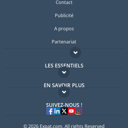
Contact
Publicité
A propos
Partenariat
LES ESSENTIELS
Forum expatriés
EN SAVOIR PLUS
Guides pays
FAQ
Offres d'emploi
SUIVEZ-NOUS !
Experts
© 2026 Expat.com, All rights Reserved