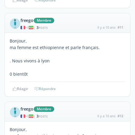
Réagir
Répondre
freego
Membre
3
il y a 10 ans
#11
|
POSTS
Bonjour,
ma femme est ethiopienne et parle français.
. Nous vivons à lyon
0 bientôt
Réagir
Répondre
freego
Membre
3
il y a 10 ans
#12
|
POSTS
Bonjour,