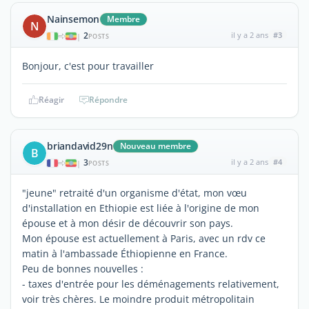
Nainsemon
Membre
N
2
il y a 2 ans
#3
|
POSTS
Bonjour, c'est pour travailler
Réagir
Répondre
briandavid29n
Nouveau membre
B
3
il y a 2 ans
#4
|
POSTS
"jeune" retraité d'un organisme d'état, mon vœu
d'installation en Ethiopie est liée à l'origine de mon
épouse et à mon désir de découvrir son pays.
Mon épouse est actuellement à Paris, avec un rdv ce
matin à l'ambassade Éthiopienne en France.
Peu de bonnes nouvelles :
- taxes d'entrée pour les déménagements relativement,
voir très chères. Le moindre produit métropolitain