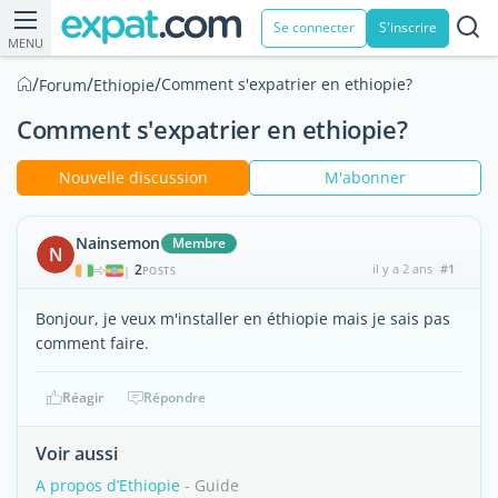
Se connecter
S'inscrire
MENU
/
/
/
Comment s'expatrier en ethiopie?
Forum
Ethiopie
Comment s'expatrier en ethiopie?
Nouvelle discussion
M'abonner
Nainsemon
Membre
N
2
il y a 2 ans
#1
|
POSTS
Bonjour, je veux m'installer en éthiopie mais je sais pas
comment faire.
Réagir
Répondre
Voir aussi
A propos d’Ethiopie
- Guide