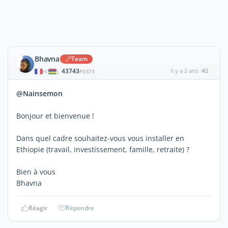
Bhavna
Team
43743
il y a 2 ans
#2
|
POSTS
@Nainsemon
Bonjour et bienvenue !
Dans quel cadre souhaitez-vous vous installer en
Ethiopie (travail, investissement, famille, retraite) ?
Bien à vous
Bhavna
Réagir
Répondre