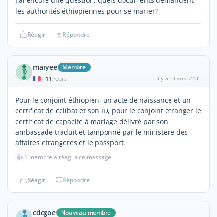
J'ai encore une question, quels documents demandent
les authorités éthiopiennes pour se marier?
Réagir
Répondre
maryee
Membre
11
il y a 14 ans
#13
|
POSTS
Pour le conjoint éthiopien, un acte de naissance et un
certificat de celibat et son ID, pour le conjoint etranger le
certificat de capacite à mariage délivré par son
ambassade traduit et tamponné par le ministere des
affaires etrangeres et le passport.
👍
1 membre a réagi à ce message
Réagir
Répondre
cdcgoe
Nouveau membre