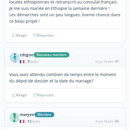
locales ethiopiennes et retranscrit au consulat français.
Je me suis mariée en Ethiopie la semaine dernière !
Les démarches sont un peu longues, bonne chance dans
ce beau projet !
Réagir
Répondre
cdcgoe
Nouveau membre
7
il y a 14 ans
#7
|
POSTS
Vous avez attendu combien de temps entre le moment
du dépot de dossier et la date du mariage?
Réagir
Répondre
maryee
Membre
11
il y a 14 ans
#8
|
POSTS