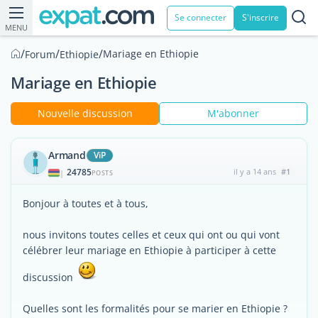
Se connecter
S'inscrire
MENU
/
/
/
Mariage en Ethiopie
Forum
Ethiopie
Mariage en Ethiopie
Nouvelle discussion
M'abonner
Armand
ViP
24785
il y a 14 ans
#1
|
POSTS
Bonjour à toutes et à tous,
nous invitons toutes celles et ceux qui ont ou qui vont
célébrer leur mariage en Ethiopie à participer à cette
discussion
Quelles sont les formalités pour se marier en Ethiopie ?