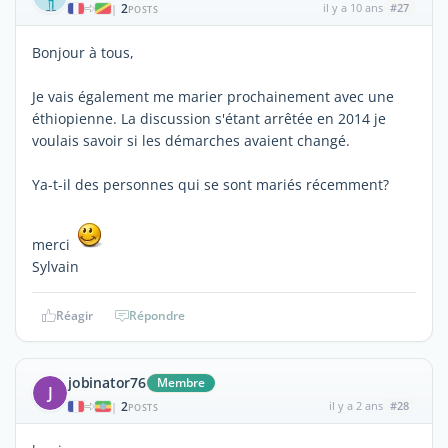
2
il y a 10 ans
#27
|
POSTS
Bonjour à tous,
Je vais également me marier prochainement avec une
éthiopienne. La discussion s'étant arrêtée en 2014 je
voulais savoir si les démarches avaient changé.
Ya-t-il des personnes qui se sont mariés récemment?
merci
Sylvain
Réagir
Répondre
jobinator76
Membre
J
2
il y a 2 ans
#28
|
POSTS