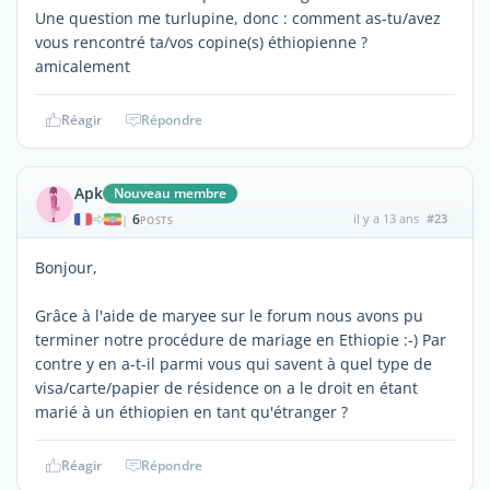
Une question me turlupine, donc : comment as-tu/avez
vous rencontré ta/vos copine(s) éthiopienne ?
amicalement
Réagir
Répondre
Apk
Nouveau membre
6
il y a 13 ans
#23
|
POSTS
Bonjour,
Grâce à l'aide de maryee sur le forum nous avons pu
terminer notre procédure de mariage en Ethiopie :-) Par
contre y en a-t-il parmi vous qui savent à quel type de
visa/carte/papier de résidence on a le droit en étant
marié à un éthiopien en tant qu'étranger ?
Réagir
Répondre