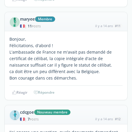
maryee
Membre
11
il y a 14 ans
#11
|
POSTS
Bonjour,
Félicitations, d'abord !
L'ambassade de France ne m'avait pas demandé de
certificat de célibat, la copie intégrale d'acte de
naissance suffisait car il y figure le statut de célibat.
ca doit être un peu différent avec la Belgique.
Bon courage dans ces démarches.
Réagir
Répondre
cdcgoe
Nouveau membre
7
il y a 14 ans
#12
|
POSTS