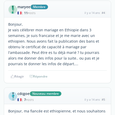
maryee
Membre
11
il y a 14 ans
#4
|
POSTS
Bonjour,
Je vais célébrer mon mariage en Ethiopie dans 3
semaines, je suis francaise et je me marie avec un
ethiopien. Nous avons fait la publication des bans et
obtenu le certificat de capacité à mariage par
l'ambassade. Peut être es tu déjà marié ? tu pourrais
alors me donner des infos pour la suite.. ou pas et je
pourrais te donner les infos de départ....
Réagir
Répondre
cdcgoe
Nouveau membre
7
il y a 14 ans
#5
|
POSTS
Bonjour, ma fiancée est ethiopienne, et nous souhaitons