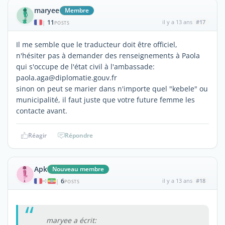
maryee
Membre
11
il y a 13 ans
#17
|
POSTS
Il me semble que le traducteur doit être officiel,
n'hésiter pas à demander des renseignements à Paola
qui s'occupe de l'état civil à l'ambassade:
paola.aga@diplomatie.gouv.fr
sinon on peut se marier dans n'importe quel "kebele" ou
municipalité, il faut juste que votre future femme les
contacte avant.
Réagir
Répondre
Apk
Nouveau membre
6
il y a 13 ans
#18
|
POSTS
maryee a écrit: