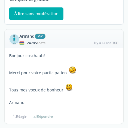
À lire sans modération
Armand
ViP
24785
il y a 14 ans
#3
|
POSTS
Bonjour coschaub!
Merci pour votre participation
Tous mes voeux de bonheur
Armand
Réagir
Répondre