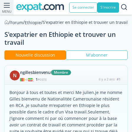
Se connecter
S'inscrire
MENU
/
/
/
S'expatrier en Ethiopie et trouver un travail
Forum
Ethiopie
S'expatrier en Ethiopie et trouver un
travail
Nouvelle discussion
M'abonner
ngillesbienvenu
Membre
N
1
il y a 2 ans
#1
|
POSTS
Bonjour à tous et toutes et merci Me julien.je me nomme
Gilles bienvenu de Nationalitée Camerounaise résident
en RCA .je souhaite m'expatrier en Ethiopie le plus
possible dans le cadre d'un Visa travail.Seulement,
j'ignore comment ni par où commencer pour à la base
avoir un contrat de travail et comment procéder par la
suite.je souhaite être guidé par ceux qui si trouve déjà