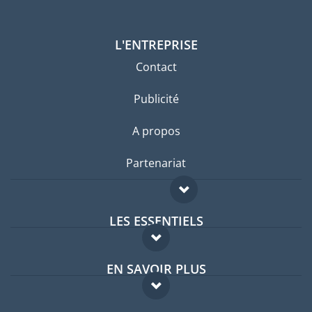
L'ENTREPRISE
Contact
Publicité
A propos
Partenariat
LES ESSENTIELS
Forum expatriés
EN SAVOIR PLUS
Guides pays
FAQ
Offres d'emploi