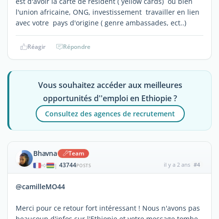
est d'avoir la carte de résident ( yellow cards) ou bien
l'union africaine, ONG, investissement travailler en lien
avec votre pays d'origine ( genre ambassades, ect..)
Réagir
Répondre
Vous souhaitez accéder aux meilleures
opportunités d''emploi en Ethiopie ?
Consultez des agences de recrutement
Bhavna
Team
43744
il y a 2 ans
#4
|
POSTS
@camilleMO44
Merci pour ce retour fort intéressant ! Nous n'avons pas
beaucoup d'infos sur l'Ethiopie et votre message tombe