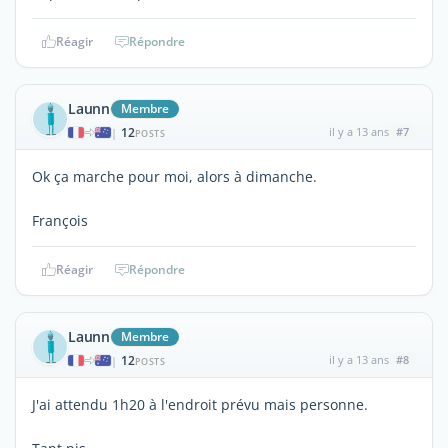
Réagir
Répondre
Launn
Membre
12
il y a 13 ans
#7
|
POSTS
Ok ça marche pour moi, alors à dimanche.
François
Réagir
Répondre
Launn
Membre
12
il y a 13 ans
#8
|
POSTS
J'ai attendu 1h20 à l'endroit prévu mais personne.