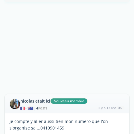
nicolas etait ici
Nouveau membre
4
il y a 13 ans
#2
|
POSTS
je compte y aller aussi tien mon numero que l'on
s'organise sa ...0410901459