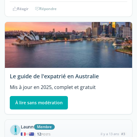
Réagir
Répondre
Le guide de l'expatrié en Australie
Mis à jour en 2025, complet et gratuit
À lire sans modération
Launn
Membre
12
il y a 13 ans
#3
|
POSTS