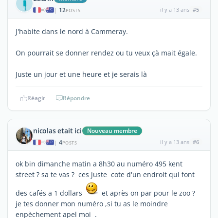
12
il y a 13 ans
#5
|
POSTS
J'habite dans le nord à Cammeray.
On pourrait se donner rendez ou tu veux çà mait égale.
Juste un jour et une heure et je serais là
Réagir
Répondre
nicolas etait ici
Nouveau membre
4
il y a 13 ans
#6
|
POSTS
ok bin dimanche matin a 8h30 au numéro 495 kent
street ? sa te vas ? ces juste cote d'un endroit qui font
des cafés a 1 dollars
et après on par pour le zoo ?
je tes donner mon numéro ,si tu as le moindre
enpèchement apel moi .