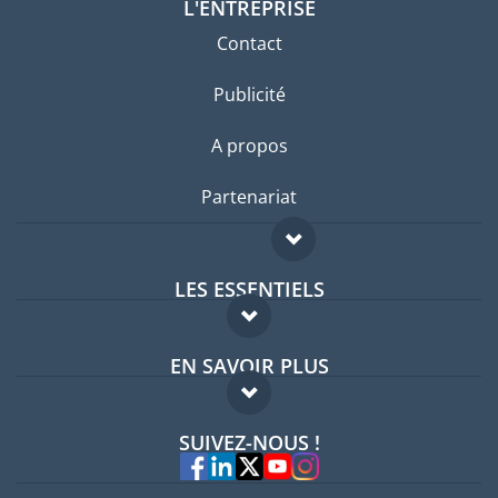
L'ENTREPRISE
Contact
Publicité
A propos
Partenariat
LES ESSENTIELS
Forum expatriés
EN SAVOIR PLUS
Guides pays
FAQ
Offres d'emploi
SUIVEZ-NOUS !
Experts