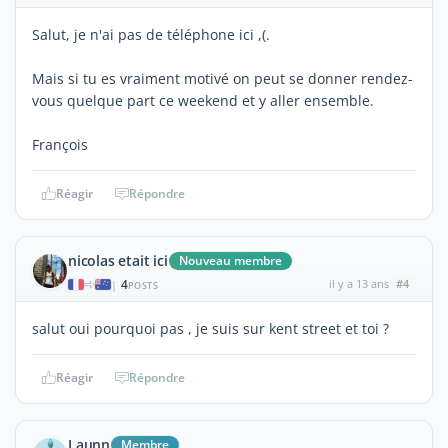
Salut, je n'ai pas de téléphone ici ,(.
Mais si tu es vraiment motivé on peut se donner rendez-
vous quelque part ce weekend et y aller ensemble.
François
Réagir
Répondre
nicolas etait ici
Nouveau membre
4
il y a 13 ans
#4
|
POSTS
salut oui pourquoi pas , je suis sur kent street et toi ?
Réagir
Répondre
Launn
Membre