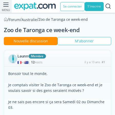
Se connecter
S'inscrire
MENU
/
/
/
Zoo de Taronga ce week-end
Forum
Australie
Zoo de Taronga ce week-end
Nouvelle discussion
M'abonner
Launn
Membre
12
il y a 13 ans
#1
|
POSTS
Bonsoir tout le monde,
Je comptais visiter le Zoo de Taronga ce week-end et je
voulais savoir si des gens seraient motivés ?
Je ne sais pas encore si ça sera Samedi 02 ou Dimanche
03.