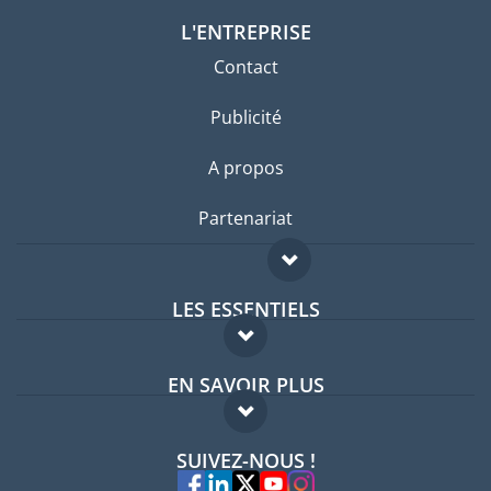
L'ENTREPRISE
Contact
Publicité
A propos
Partenariat
LES ESSENTIELS
Forum expatriés
EN SAVOIR PLUS
Guides pays
FAQ
Offres d'emploi
SUIVEZ-NOUS !
Experts