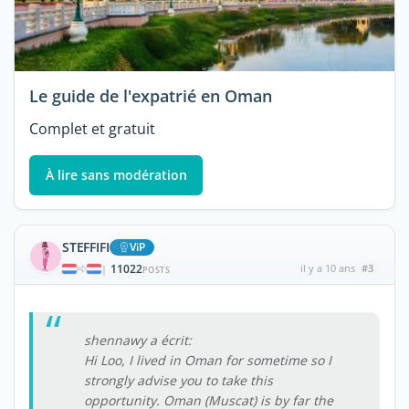
Le guide de l'expatrié en Oman
Complet et gratuit
À lire sans modération
STEFFIFI
ViP
11022
il y a 10 ans
#3
|
POSTS
shennawy a écrit:
Hi Loo, I lived in Oman for sometime so I
strongly advise you to take this
opportunity. Oman (Muscat) is by far the