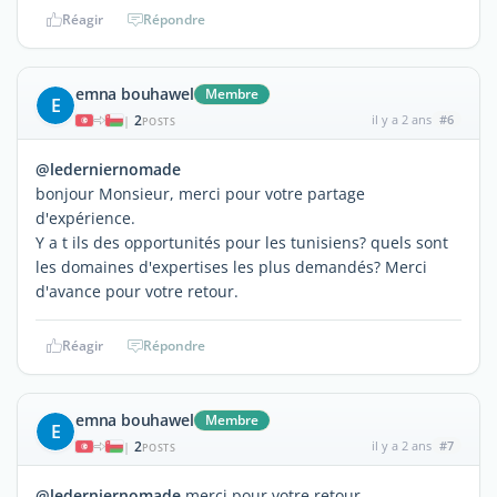
Réagir
Répondre
emna bouhawel
Membre
E
2
il y a 2 ans
#6
|
POSTS
@lederniernomade
bonjour Monsieur, merci pour votre partage
d'expérience.
Y a t ils des opportunités pour les tunisiens? quels sont
les domaines d'expertises les plus demandés? Merci
d'avance pour votre retour.
Réagir
Répondre
emna bouhawel
Membre
E
2
il y a 2 ans
#7
|
POSTS
@lederniernomade
merci pour votre retour