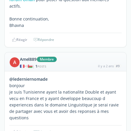
actifs.
Bonne continuation,
Bhavna
Réagir
Répondre
Amel889
Membre
A
1
il y a 2 ans
#9
|
POSTS
@lederniernomade
bonjour
je suis Tunisienne ayant la nationalite Double et ayant
vecu en France et y ayant developpe beaucoup d
experiences dans le domaine LinguistIque je serai ravie
de partager avec vous et avoir des reponses à mes
questions