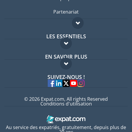
Partenariat
LES ESSENTIELS
Forum expatriés
EN SAVOIR PLUS
Guides pays
FAQ
Offres d'emploi
SUIVEZ-NOUS !
Experts
© 2026 Expat.com, All rights Reserved
Conditions d'utilisation
Au service des expatriés, gratuitement, depuis plus de