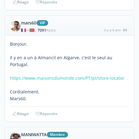
Réagir
Répondre
mars60
ViP
7091
il y a 6 ans
#4
|
POSTS
Bonjour,
Il y en a un à Almancil en Algarve, c'est le seul au
Portugal.
https://www.maisonsdumonde.com/PT/pt/store-locator
Cordialement,
Mars60.
Réagir
Répondre
MANIWATTA
Membre