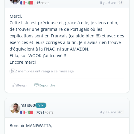
15
il y a 6 ans
#5
|
POSTS
Merci.
Cette liste est précieuse et, grâce à elle, je viens enfin,
de trouver une grammaire de Portugais où les
explications sont en Français (ça aide bien !!!) et avec des
exercices et leurs corrigés à la fin. Je n'avais rien trouvé
d'équivalent à la FNAC, ni sur AMAZON.
Et là, sur WOOK j'ai trouvé !!
Encore merci
👍
2 membres ont réagi à ce message
Réagir
Répondre
mars60
ViP
7091
il y a 6 ans
#6
|
POSTS
Bonsoir MANIWATTA,