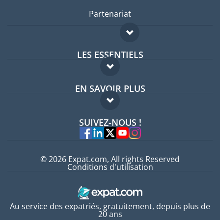
Partenariat
LES ESSENTIELS
Forum expatriés
EN SAVOIR PLUS
Guides pays
FAQ
Offres d'emploi
SUIVEZ-NOUS !
Experts
© 2026 Expat.com, All rights Reserved
Conditions d'utilisation
Au service des expatriés, gratuitement, depuis plus de
20 ans