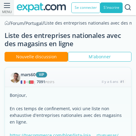
Se connecter
S'inscrire
MENU
/
/
/
Liste des entreprises nationales avec des ma
Forum
Portugal
Liste des entreprises nationales avec
des magasins en ligne
Nouvelle discussion
M'abonner
mars60
ViP
7091
il y a 6 ans
#1
|
POSTS
Bonjour,
En ces temps de confinement, voici une liste non
exhaustive d'entreprises nationales avec des magasins
en ligne.
https://tsecommerce.com/blog/lista-loja … rtuguesas/