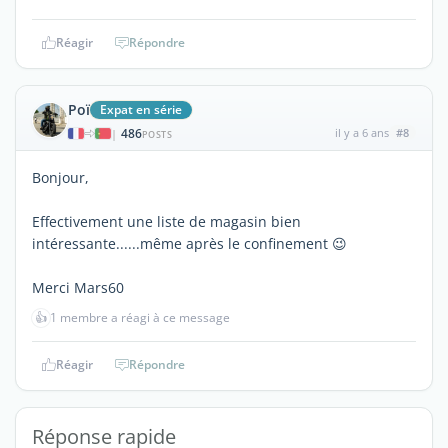
Réagir
Répondre
Poï
Expat en série
486
il y a 6 ans
#8
|
POSTS
Bonjour,
Effectivement une liste de magasin bien
intéressante......même après le confinement 😉
Merci Mars60
👍
1 membre a réagi à ce message
Réagir
Répondre
Réponse rapide