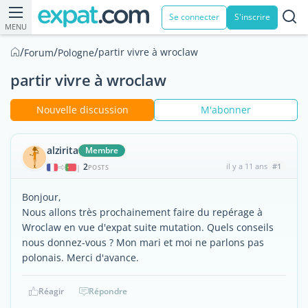
Se connecter
S'inscrire
MENU
/
/
/
partir vivre à wroclaw
Forum
Pologne
partir vivre à wroclaw
Nouvelle discussion
M'abonner
alzirita
Membre
2
il y a 11 ans
#1
|
POSTS
Bonjour,
Nous allons très prochainement faire du repérage à
Wroclaw en vue d'expat suite mutation. Quels conseils
nous donnez-vous ? Mon mari et moi ne parlons pas
polonais. Merci d'avance.
Réagir
Répondre