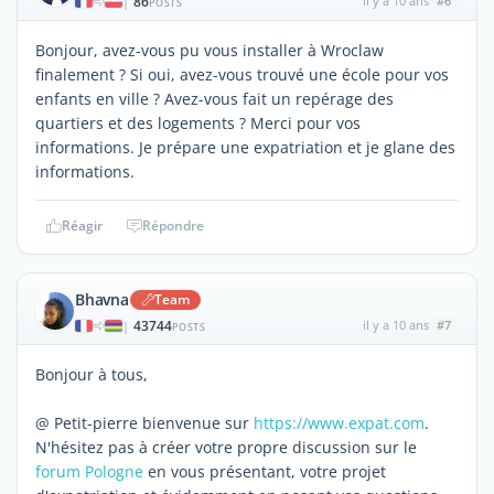
86
il y a 10 ans
#6
|
POSTS
Bonjour, avez-vous pu vous installer à Wroclaw
finalement ? Si oui, avez-vous trouvé une école pour vos
enfants en ville ? Avez-vous fait un repérage des
quartiers et des logements ? Merci pour vos
informations. Je prépare une expatriation et je glane des
informations.
Réagir
Répondre
Bhavna
Team
43744
il y a 10 ans
#7
|
POSTS
Bonjour à tous,
@ Petit-pierre bienvenue sur
https://www.expat.com
.
N'hésitez pas à créer votre propre discussion sur le
forum Pologne
en vous présentant, votre projet