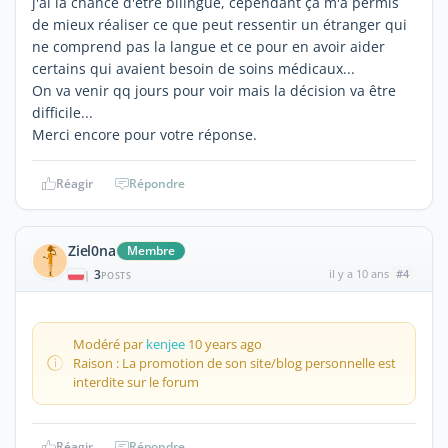
j'ai la chance d'être bilingue, cependant ça m'a permis
de mieux réaliser ce que peut ressentir un étranger qui
ne comprend pas la langue et ce pour en avoir aider
certains qui avaient besoin de soins médicaux...
On va venir qq jours pour voir mais la décision va être
difficile...
Merci encore pour votre réponse.
Réagir
Répondre
Ziel0na
Membre
3
il y a 10 ans
#4
|
POSTS
Modéré par
kenjee
10 years ago
Raison : La promotion de son site/blog personnelle est
interdite sur le forum
Réagir
Répondre