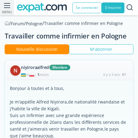
Se connecter
S'inscrire
MENU
/
/
/
Travailler comme infirmier en Pologne
Forum
Pologne
Travailler comme infirmier en Pologne
Nouvelle discussion
M'abonner
niyiroraalfred
Membre
N
1
il y a 3 ans
#1
|
POSTS
Bonjour à toutes et à tous,
Je m'appèlle Alfred Niyirora,de nationalité rwandaise et
j'habite la ville de Kigali.
Suis un Infirmier avec une grande expérience
professionnelle de 20ans dans les différents services de
santé et j'aimerais venir travailler en Pologne,le pays
que j'aime beaucoup.