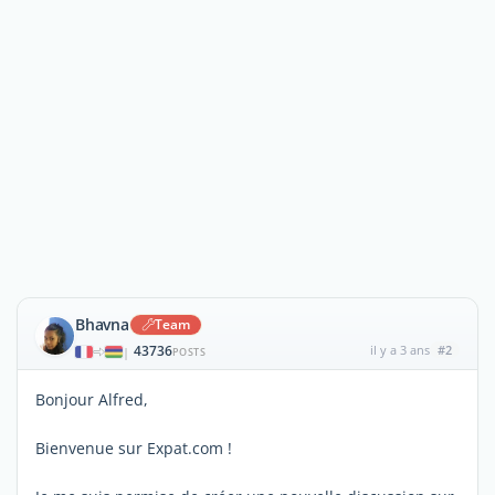
Bhavna
Team
43736
il y a 3 ans
#2
|
POSTS
Bonjour Alfred,
Bienvenue sur Expat.com !