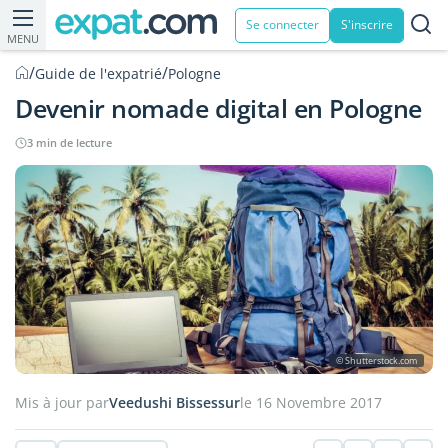
Se connecter
S'inscrire
MENU
/
/
Guide de l'expatrié
Pologne
Devenir nomade digital en Pologne
3 min de lecture
© Shutterstock.com
Mis à jour par
Veedushi Bissessur
le 16 Novembre 2017