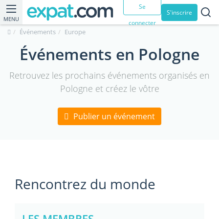
Se
S'inscrire
MENU
connecter
Événements
Europe
Événements en Pologne
Retrouvez les prochains événements organisés en
Pologne et créez le vôtre
Publier un événement
Rencontrez du monde
LES MEMBRES