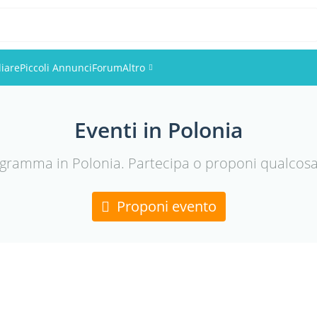
iare
Piccoli Annunci
Forum
Altro
Eventi
Eventi in Polonia
Utenti
ogramma in Polonia. Partecipa o proponi qualcosa e
Foto
Proponi evento