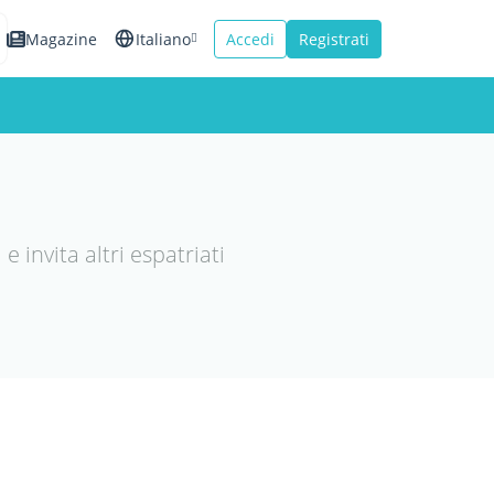
Magazine
Italiano
Accedi
Registrati
English
Español
Français
 invita altri espatriati