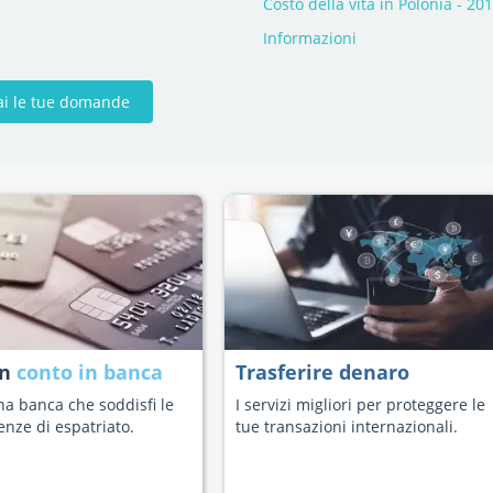
Costo della vita in Polonia - 20
Informazioni
ai le tue domande
un
conto in banca
Trasferire denaro
na banca che soddisfi le
I servizi migliori per proteggere le
enze di espatriato.
tue transazioni internazionali.