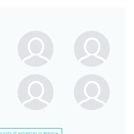
munità di espatriati in Polonia