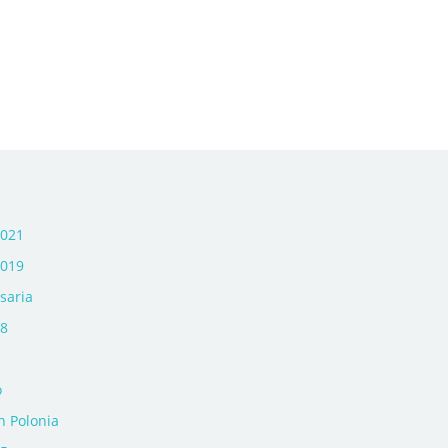
2021
2019
saria
18
o
in Polonia