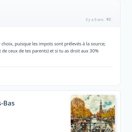
#2
il y a 9 ans
le choix, puisque les impots sont prélevés à la source;
 de ceux de tes parents) et si tu as droit aux 30%
s-Bas