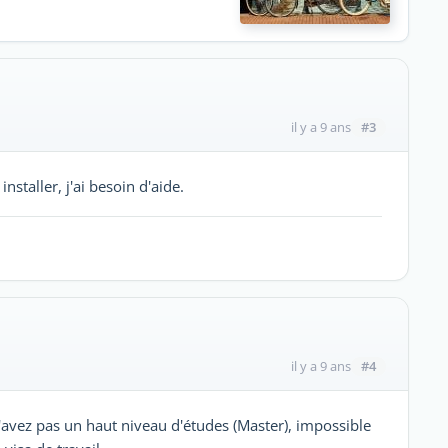
#3
il y a 9 ans
installer, j'ai besoin d'aide.
#4
il y a 9 ans
'avez pas un haut niveau d'études (Master), impossible