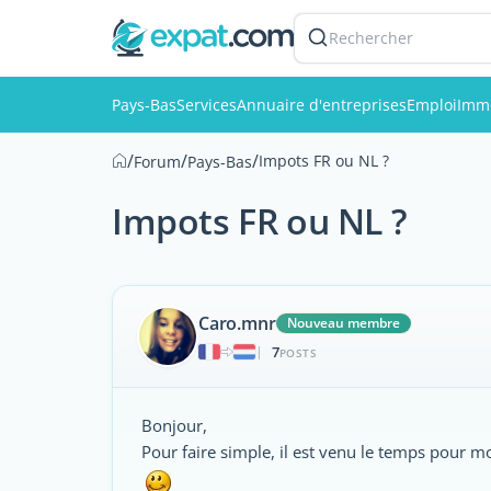
Rechercher
Pays-Bas
Services
Annuaire d'entreprises
Emploi
Immo
/
/
/
Impots FR ou NL ?
Forum
Pays-Bas
Impots FR ou NL ?
Caro.mnr
Nouveau membre
7
|
POSTS
Bonjour,
Pour faire simple, il est venu le temps pour 