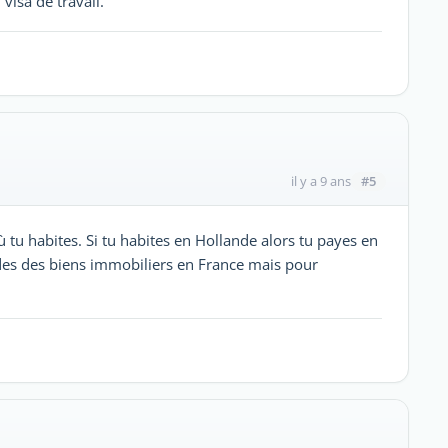
isa de travail.
#5
il y a 9 ans
tu habites. Si tu habites en Hollande alors tu payes en
des des biens immobiliers en France mais pour