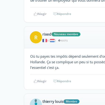
de trouver un employeur qui vous donnera un v
Réagir
Répondre
rixed
Nouveau membre
R
4
|
POSTS
Où tu payes tes impôts dépend seulement d'où 
Hollande. Ça se complique un peu si tu possè
l'essentiel c'est ça.
Réagir
Répondre
thierry louis
Membre