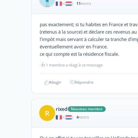
11
|
POSTS
pas exactement; si tu habites en France et tra
(retenus à la source) et déclare ces revenus a
l'impôt mais servant à calculer ta tranche d'i
éventuellement avoir en France.
ce qui compte est la résidence fiscale.
👍
1 membre a réagi à ce message
Réagir
Répondre
rixed
Nouveau membre
R
4
|
POSTS
Oui en effet si tu vas travailler en Hollande to