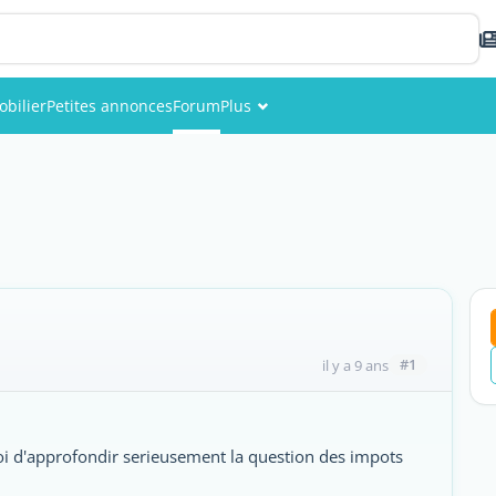
bilier
Petites annonces
Forum
Plus
Événements
Membres
Photos
#1
il y a 9 ans
moi d'approfondir serieusement la question des impots