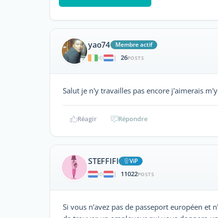
yao74
Membre actif
26
|
POSTS
Salut je n'y travailles pas encore j'aimerais m'y 
Réagir
Répondre
STEFFIFI
ViP
11022
|
POSTS
Si vous n'avez pas de passeport européen et n