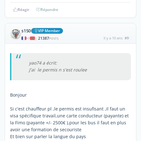
Réagir
Répondre
s150
VIP Member
21387
il y a 10 ans
#9
|
POSTS
yao74 a écrit:
J'ai le permis n s'est roulee
Bonjour
Si c'est chauffeur pl ,le permis est insufisant ,il faut un
visa spécifique travail,une carte conducteur (payante) et
la Fimo (payante +/- 2500€ ),pour les bus il faut en plus
avoir une formation de secouriste
Et bien sur parler la langue du pays