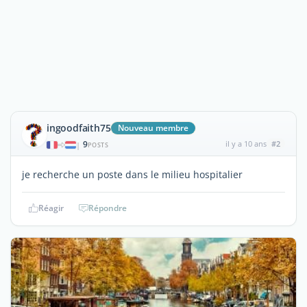
ingoodfaith75
Nouveau membre
9
il y a 10 ans
#2
|
POSTS
je recherche un poste dans le milieu hospitalier
Réagir
Répondre