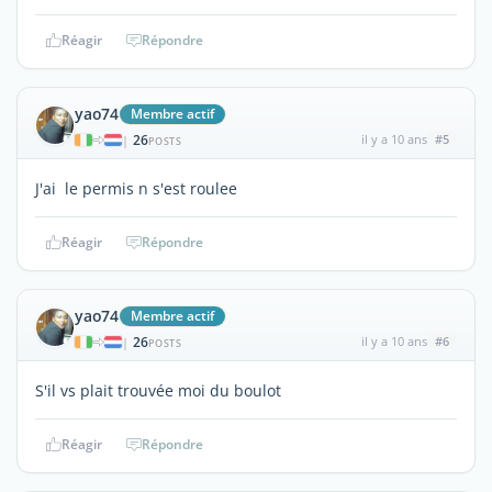
Réagir
Répondre
yao74
Membre actif
26
il y a 10 ans
#5
|
POSTS
J'ai le permis n s'est roulee
Réagir
Répondre
yao74
Membre actif
26
il y a 10 ans
#6
|
POSTS
S'il vs plait trouvée moi du boulot
Réagir
Répondre