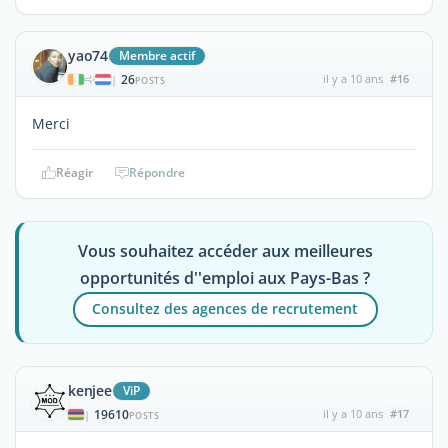
yao74
Membre actif
26
il y a 10 ans
#16
|
POSTS
Merci
Réagir
Répondre
Vous souhaitez accéder aux meilleures
opportunités d''emploi aux Pays-Bas ?
Consultez des agences de recrutement
kenjee
ViP
19610
il y a 10 ans
#17
|
POSTS