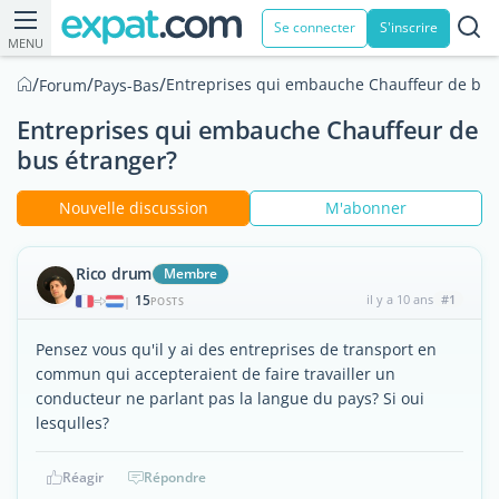
Se connecter
S'inscrire
MENU
/
/
/
Entreprises qui embauche Chauffeur de bus
Forum
Pays-Bas
Entreprises qui embauche Chauffeur de
bus étranger?
Nouvelle discussion
M'abonner
Rico drum
Membre
15
il y a 10 ans
#1
|
POSTS
Pensez vous qu'il y ai des entreprises de transport en
commun qui accepteraient de faire travailler un
conducteur ne parlant pas la langue du pays? Si oui
lesqulles?
Réagir
Répondre