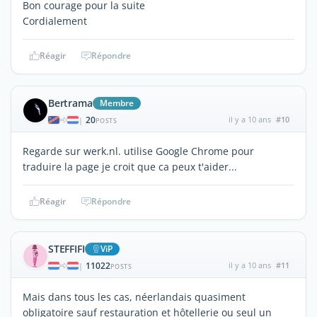
Bon courage pour la suite
Cordialement
Réagir
Répondre
Bertrama
Membre
20
il y a 10 ans
#10
|
POSTS
Regarde sur werk.nl. utilise Google Chrome pour
traduire la page je croit que ca peux t'aider...
Réagir
Répondre
STEFFIFI
ViP
11022
il y a 10 ans
#11
|
POSTS
Mais dans tous les cas, néerlandais quasiment
obligatoire sauf restauration et hôtellerie ou seul un