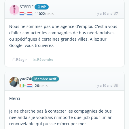
STEFFIFI
ViP
11022
il y a 10 ans
#7
|
POSTS
Nous ne sommes pas une agence d'emploi. C'est à vous
d'aller contacter les compagnies de bus néerlandaises
ou spécifiques à certaines grandes villes. Allez sur
Google, vous trouverez.
Réagir
Répondre
yao74
Membre actif
26
il y a 10 ans
#8
|
POSTS
Merci
je ne cherche pas à contacter les compagnies de bus
néelandais je voudrais n'importe quel job pour un an
renouvelable qui puisse m'occuper mer