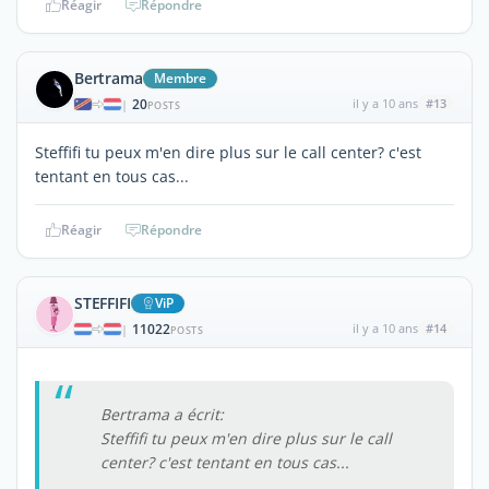
Réagir
Répondre
Bertrama
Membre
20
il y a 10 ans
#13
|
POSTS
Steffifi tu peux m'en dire plus sur le call center? c'est
tentant en tous cas...
Réagir
Répondre
STEFFIFI
ViP
11022
il y a 10 ans
#14
|
POSTS
Bertrama a écrit:
Steffifi tu peux m'en dire plus sur le call
center? c'est tentant en tous cas...