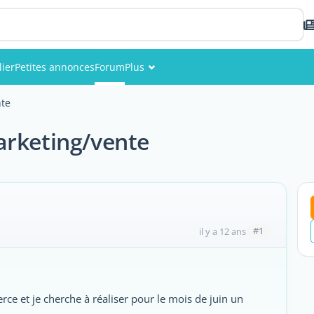
ier
Petites annonces
Forum
Plus
Événements
nte
Membres
arketing/vente
Photos
#1
il y a 12 ans
ce et je cherche à réaliser pour le mois de juin un