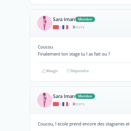
Sara Iman
Membre
3
|
POSTS
Coucou
Finalement ton stage tu l as fait ou ?
Réagir
Répondre
Sara Iman
Membre
3
|
POSTS
Coucou, l ecole prend encore des stagiaires et 