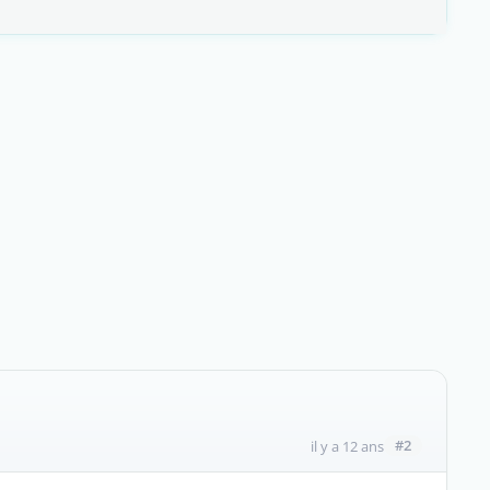
#2
il y a 12 ans