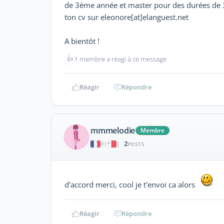
de 3ème année et master pour des durées de 3 
ton cv sur eleonore[at]elanguest.net
A bientôt !
👍
1 membre a réagi à ce message
Réagir
Répondre
mmmelodie
Membre
2
|
POSTS
d'accord merci, cool je t'envoi ca alors
Réagir
Répondre