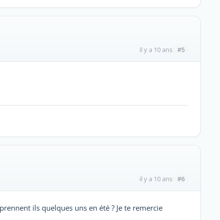
#5
il y a 10 ans
#6
il y a 10 ans
prennent ils quelques uns en été ? Je te remercie