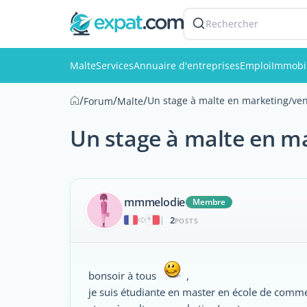
Rechercher
Malte
Services
Annuaire d'entreprises
Emploi
Immobil
/
/
/
Un stage à malte en marketing/ve
Forum
Malte
Un stage à malte en m
mmmelodie
Membre
2
|
POSTS
bonsoir à tous
,
je suis étudiante en master en école de commer