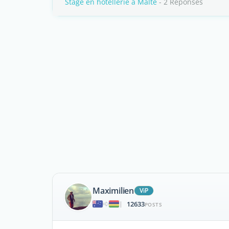
Stage en hôtellerie à Malte
- 2 Réponses
Maximilien
ViP
12633
|
POSTS