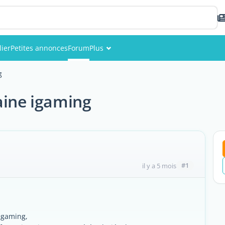
ier
Petites annonces
Forum
Plus
Événements
g
Membres
aine igaming
Photos
#1
il y a 5 mois
 igaming,