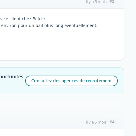
#3
il y a 5 mois
rvice client chez Betclic
s environ pour un bail plus long éventuellement..
portunités
Consultez des agences de recrutement
#4
il y a 5 mois