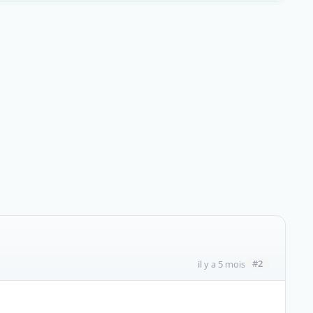
#2
il y a 5 mois