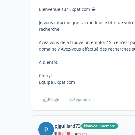
Bienvenue sur Expat.com 😀
Je vous informe que j’ai modifié le titre de votr
recherche.
Avez-vous déjà trouvé un emploi ? Si ce n’est p
domaine ? Avez-vous effectué des recherches su
À bientôt,
Cheryl
Equipe Expat.com
Réagir
Répondre
pjguillard73
Nouveau membre
P
4
|
POSTS