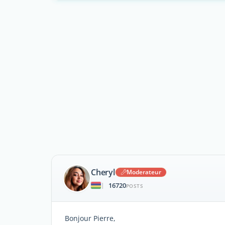
Cheryl
Moderateur
16720
|
POSTS
Bonjour Pierre,