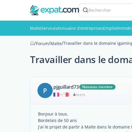
Rechercher
Malte
Services
Annuaire d'entreprises
Emploi
Immobil
/
/
/
Travailler dans le domaine igamin
Forum
Malte
Travailler dans le dom
pjguillard73
Nouveau membre
P
4
|
POSTS
Bonjour à tous,
Bordelais de 50 ans
J'ai le projet de partir à Malte dans le domaine