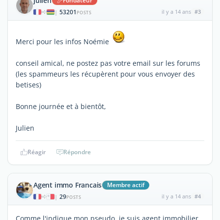
Julien
Fondateur
53201
il y a 14 ans
#3
|
POSTS
Merci pour les infos Noémie
conseil amical, ne postez pas votre email sur les forums
(les spammeurs les récupèrent pour vous envoyer des
betises)
Bonne journée et à bientôt,
Julien
Réagir
Répondre
Agent immo Francais
Membre actif
29
il y a 14 ans
#4
|
POSTS
Comme l'indique mon pseudo, je suis agent immobilier