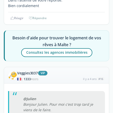
Dans l'attente de votre réponse.
Bien cordialement
Réagir
Répondre
Besoin d'aide pour trouver le logement de vos
rêves à Malte ?
Consultez les agences immobilières
Veggies3037
ViP
1333
il y a 4 ans
#16
|
POSTS
@Julien
Bonjour Julien. Pour moi c'est trop tard je
viens de le faire.