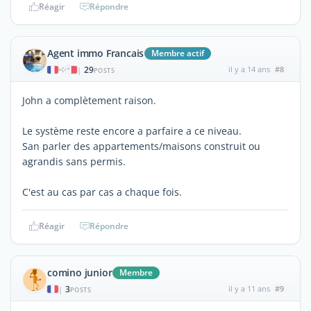
Réagir
Répondre
Agent immo Francais
Membre actif
29
il y a 14 ans
#8
|
POSTS
John a complètement raison.
Le système reste encore a parfaire a ce niveau.
San parler des appartements/maisons construit ou
agrandis sans permis.
C'est au cas par cas a chaque fois.
Réagir
Répondre
comino junior
Membre
3
il y a 11 ans
#9
|
POSTS