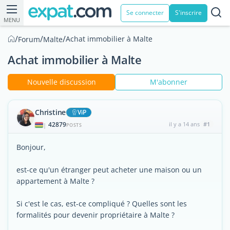
Se connecter
S'inscrire
MENU
/
/
/
Achat immobilier à Malte
Forum
Malte
Achat immobilier à Malte
Nouvelle discussion
M'abonner
Christine
ViP
42879
il y a 14 ans
#1
|
POSTS
Bonjour,
est-ce qu'un étranger peut acheter une maison ou un
appartement à Malte ?
Si c'est le cas, est-ce compliqué ? Quelles sont les
formalités pour devenir propriétaire à Malte ?