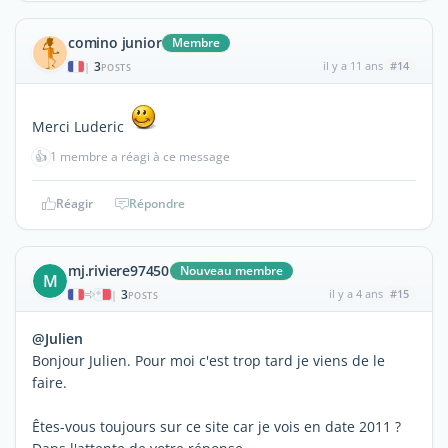
comino junior
Membre
3
il y a 11 ans
#14
|
POSTS
Merci Luderic
👍
1 membre a réagi à ce message
Réagir
Répondre
mj.riviere97450
Nouveau membre
M
3
il y a 4 ans
#15
|
POSTS
@Julien
Bonjour Julien. Pour moi c'est trop tard je viens de le
faire.
Êtes-vous toujours sur ce site car je vois en date 2011 ?