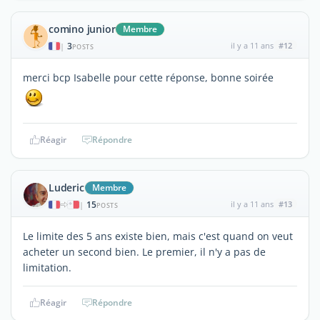
comino junior
Membre
3
il y a 11 ans
#12
|
POSTS
merci bcp Isabelle pour cette réponse, bonne soirée
Réagir
Répondre
Luderic
Membre
15
il y a 11 ans
#13
|
POSTS
Le limite des 5 ans existe bien, mais c'est quand on veut
acheter un second bien. Le premier, il n'y a pas de
limitation.
Réagir
Répondre