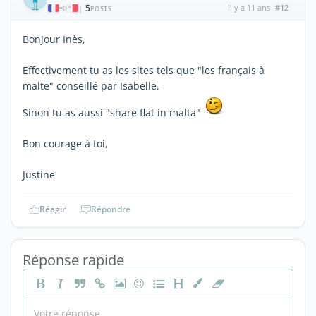
5
il y a 11 ans
#12
|
POSTS
Bonjour Inès,
Effectivement tu as les sites tels que "les français à
malte" conseillé par Isabelle.
Sinon tu as aussi "share flat in malta"
Bon courage à toi,
Justine
Réagir
Répondre
Réponse rapide