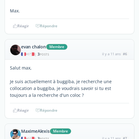
Max.
Réagir
Répondre
evan chalon
Membre
3
il y a 11 ans
#6
|
POSTS
Salut max,
Je suis actuellement à buggiba, je recherche une
collocation a buggiba, je voudrais savoir si tu est
toujours a la recherche d'un coloc ?
Réagir
Répondre
MaximeAlexis
Membre
3
il y a 11 ans
#7
|
POSTS