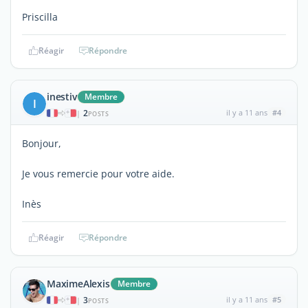
Priscilla
Réagir
Répondre
inestiv
Membre
I
2
il y a 11 ans
#4
|
POSTS
Bonjour,
Je vous remercie pour votre aide.
Inès
Réagir
Répondre
MaximeAlexis
Membre
3
il y a 11 ans
#5
|
POSTS