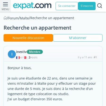
Se connecter
S'inscrire
MENU
/
/
/
Recherche un appartement
Forum
Malte
Recherche un appartement
Nouvelle discussion
M'abonner
inestiv
Membre
I
2
il y a 11 ans
#1
|
POSTS
Bonjour à tous,
Je suis une étudiante de 22 ans, dans une semaine je
viens m'installer à Malte pour y effectuer un stage pour
une durée de 5 mois. Je suis donc à la recherche d'un
logement de type colocation ou studio.
J'ai un budget d'environ 350 euros.