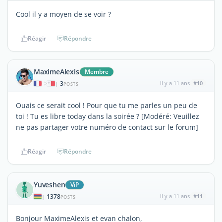
Cool il y a moyen de se voir ?
Réagir
Répondre
MaximeAlexis
Membre
3
il y a 11 ans
#10
|
POSTS
Ouais ce serait cool ! Pour que tu me parles un peu de
toi ! Tu es libre today dans la soirée ? [Modéré: Veuillez
ne pas partager votre numéro de contact sur le forum]
Réagir
Répondre
Yuveshen
ViP
1378
il y a 11 ans
#11
|
POSTS
Bonjour MaximeAlexis et evan chalon,