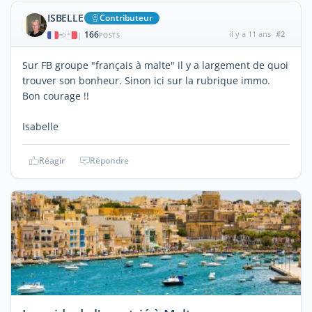
ISBELLE
Contributeur
166
il y a 11 ans
#2
|
POSTS
Sur FB groupe "français à malte" il y a largement de quoi
trouver son bonheur. Sinon ici sur la rubrique immo.
Bon courage !!
Isabelle
Réagir
Répondre