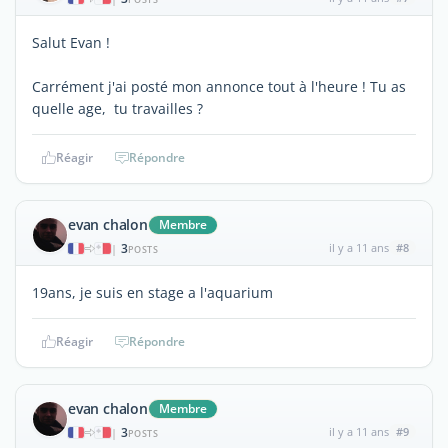
Salut Evan !
Carrément j'ai posté mon annonce tout à l'heure ! Tu as
quelle age, tu travailles ?
Réagir
Répondre
evan chalon
Membre
3
il y a 11 ans
#8
|
POSTS
19ans, je suis en stage a l'aquarium
Réagir
Répondre
evan chalon
Membre
3
il y a 11 ans
#9
|
POSTS