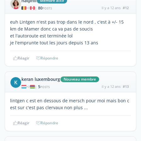
natphil
Membre actif
80
il y a 12 ans
#12
|
POSTS
euh Lintgen n'est pas trop dans le nord , c'est à +/- 15
km de Mamer donc ca va pas de soucis
et l'autoroute est terminée lol
je l'emprunte tout les jours depuis 13 ans
Réagir
Répondre
keran luxembourg
Nouveau membre
K
5
il y a 12 ans
#13
|
POSTS
lintgen c est en dessous de mersch pour moi mais bon c
est sur c'est pas clervaux non plus ...
Réagir
Répondre