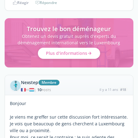
Réagir
Répondre
Trouvez le bon déménageur
Obtenez un devis gratuit auprès d'experts du
déménagement international vers le Luxembourg
Plus d'informations
Nexstep
Membre
10
il y a 11 ans
#18
|
POSTS
Bonjour
Je viens me greffer sur cette discussion fort intéressante.
Je vois que beaucoup de gens cherchent a Luxembourg
ville ou a proximité.
Pour moi, ce serait le contraire : Je suis adepte des