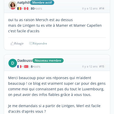
natphil
Membre actif
80
il y a 12 ans
#14
|
POSTS
oui tu as raison Mersch est au dessus
mais de Lintgen tu es vite à Mamer et Mamer Capellen
c'est facile d'accès
Réagir
Répondre
Dadouss
Nouveau membre
D
8
il y a 12 ans
#15
|
POSTS
Merci beaucoup pour vos réponses qui m'aident
beaucoup ! ce blog est vraiment super car pour des gens
comme moi qui connaissent pas du tout le Luxembourg,
on peut avoir des infos fiables grâce à vous tous.
Je me demandais si a partir de Lintgen, Merl est facile
d'accès d'après vous ?