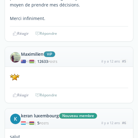
moyen de prendre mes décisions.
Merci infiniment.
Réagir
Répondre
Maximilien
ViP
12633
il y a 12 ans
#5
|
POSTS
Réagir
Répondre
keran luxembourg
Nouveau membre
K
5
il y a 12 ans
#6
|
POSTS
salut