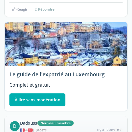
Réagir
Répondre
Le guide de l'expatrié au Luxembourg
Complet et gratuit
À lire sans modération
Dadouss
Nouveau membre
D
8
il y a 12 ans
#3
|
POSTS