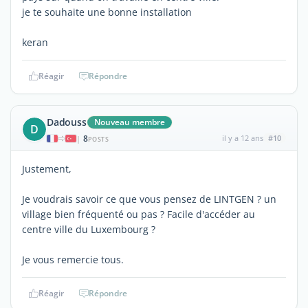
je te souhaite une bonne installation
keran
Réagir
Répondre
Dadouss
Nouveau membre
D
8
il y a 12 ans
#10
|
POSTS
Justement,
Je voudrais savoir ce que vous pensez de LINTGEN ? un
village bien fréquenté ou pas ? Facile d'accéder au
centre ville du Luxembourg ?
Je vous remercie tous.
Réagir
Répondre