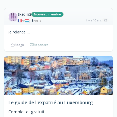
tkadiri2
Nouveau membre
8
il y a 10 ans
#2
|
POSTS
Je relance ...
Réagir
Répondre
Le guide de l'expatrié au Luxembourg
Complet et gratuit