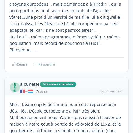
citoyens européens . mais demandez à à TKadiri , qui a
un regard plus neuf, avec des enfants de l'age des
vôtres...une prof d'université de ma fille lui a dit qu'elle
reconnaissait les élèves de l'école européenne par leur
adaptabilité, car ils ne sont pas"scolaires" .
lux I ou II , mème programmes, mèmes système, mème
population mais record de bouchons à Lux II.
Bienvenue .....
Réagir
Répondre
alounette
Nouveau membre
7
il y a 9 ans
#7
|
POSTS
Merci beaucoup Esperantina pour cette réponse bien
détaillée. L'école européenne a l'air très bien.
Malheureusement nous n'avons pas réussi à trouver de
maison à notre gout à portée de vélo/pied de Lux2, et le
quartier de Lux1 nous a semblé un peu austère (nous