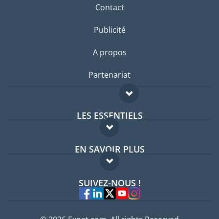
Contact
Publicité
A propos
Partenariat
LES ESSENTIELS
Forum expatriés
EN SAVOIR PLUS
Guides pays
FAQ
Offres d'emploi
SUIVEZ-NOUS !
Experts