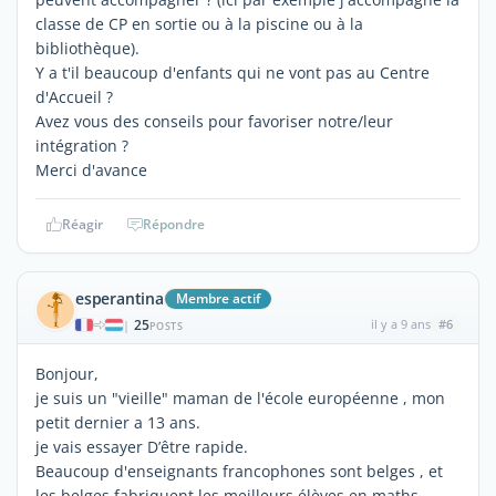
classe de CP en sortie ou à la piscine ou à la
bibliothèque).
Y a t'il beaucoup d'enfants qui ne vont pas au Centre
d'Accueil ?
Avez vous des conseils pour favoriser notre/leur
intégration ?
Merci d'avance
Réagir
Répondre
esperantina
Membre actif
25
il y a 9 ans
#6
|
POSTS
Bonjour,
je suis un "vieille" maman de l'école européenne , mon
petit dernier a 13 ans.
je vais essayer D’être rapide.
Beaucoup d'enseignants francophones sont belges , et
les belges fabriquent les meilleurs élèves en maths,