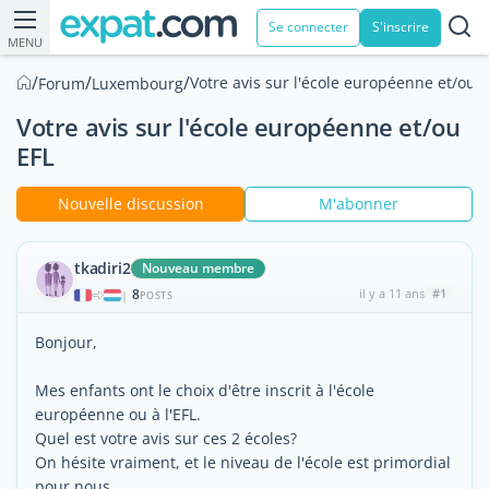
Se connecter
S'inscrire
MENU
/
/
/
Votre avis sur l'école européenne et/ou 
Forum
Luxembourg
Votre avis sur l'école européenne et/ou
EFL
Nouvelle discussion
M'abonner
tkadiri2
Nouveau membre
8
il y a 11 ans
#1
|
POSTS
Bonjour,
Mes enfants ont le choix d'être inscrit à l'école
européenne ou à l'EFL.
Quel est votre avis sur ces 2 écoles?
On hésite vraiment, et le niveau de l'école est primordial
pour nous.