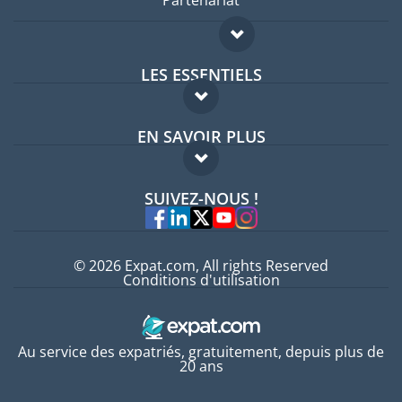
Partenariat
LES ESSENTIELS
Forum expatriés
EN SAVOIR PLUS
Guides pays
FAQ
Offres d'emploi
SUIVEZ-NOUS !
Experts
© 2026 Expat.com, All rights Reserved
Conditions d'utilisation
Au service des expatriés, gratuitement, depuis plus de
20 ans