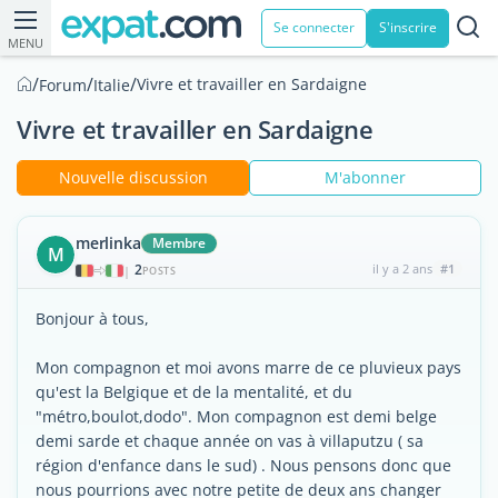
Se connecter
S'inscrire
MENU
/
/
/
Vivre et travailler en Sardaigne
Forum
Italie
Vivre et travailler en Sardaigne
Nouvelle discussion
M'abonner
merlinka
Membre
M
2
il y a 2 ans
#1
|
POSTS
Bonjour à tous,
Mon compagnon et moi avons marre de ce pluvieux pays
qu'est la Belgique et de la mentalité, et du
"métro,boulot,dodo". Mon compagnon est demi belge
demi sarde et chaque année on vas à villaputzu ( sa
région d'enfance dans le sud) . Nous pensons donc que
nous pourrions avec notre petite de deux ans changer