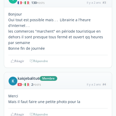
130
il y a 2 ans
#3
|
POSTS
Bonjour
Oui tout est possible mais . . Librairie a l'heure
d'internet . .
les commerces "marchent" en période touristique en
dehors il sont presque tous fermé et ouvert qq heures
par semaine
Bonne fin de journée
Réagir
Répondre
kaisjebalitu6
Membre
K
2
il y a 2 ans
#4
|
POSTS
Merci
Mais il faut faire une petite photo pour la
Réagir
Répondre