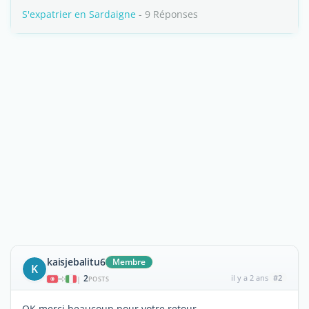
S'expatrier en Sardaigne
- 9 Réponses
kaisjebalitu6
Membre
K
2
il y a 2 ans
#2
|
POSTS
OK merci beaucoup pour votre retour