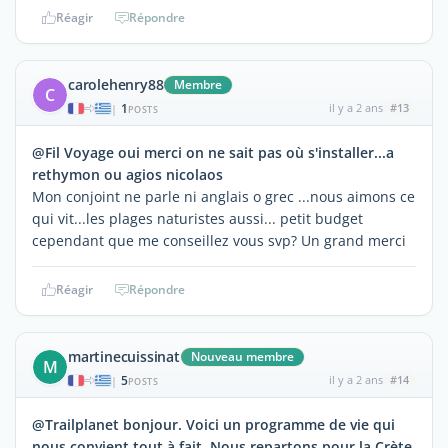
Réagir
Répondre
carolehenry88
Membre
C
1
il y a 2 ans
#13
|
POSTS
@Fil Voyage oui merci on ne sait pas où s'installer...a
rethymon ou agios nicolaos
Mon conjoint ne parle ni anglais o grec ...nous aimons ce
qui vit...les plages naturistes aussi... petit budget
cependant que me conseillez vous svp? Un grand merci
Réagir
Répondre
martinecuissinat
Nouveau membre
M
5
il y a 2 ans
#14
|
POSTS
@Trailplanet bonjour. Voici un programme de vie qui
nous convient tout à fait. Nous repartons pour la Crète