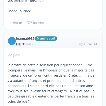
vos précieux conseils ?
Bonne journée
Réagir
Répondre
Ioanna0912
Membre actif
I
33
il y a 5 ans
#4
|
POSTS
bonjour
je profite de cette discussion pour questionner .....me
tromperai je mais j 'ai l'impression que la majorité des
français de ce forum ont investis en Crete. ... mais s il
y a autant de français et probablement d autres
nationalités, l 'ile ne perd elle pas un peu de son âme
avec tous ses investisseurs étrangers ? N est ce pas un
peu désagréable d'entendre parler français à tous les
coins de rue ?