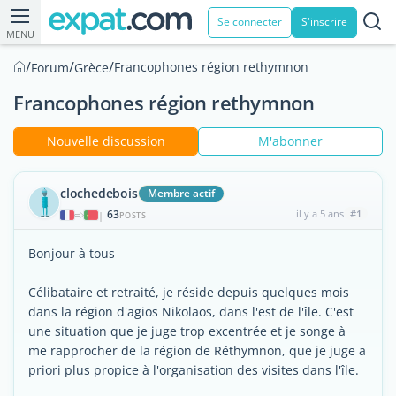
Se connecter
S'inscrire
MENU
/
/
/
Francophones région rethymnon
Forum
Grèce
Francophones région rethymnon
Nouvelle discussion
M'abonner
clochedebois
Membre actif
63
il y a 5 ans
#1
|
POSTS
Bonjour à tous
Célibataire et retraité, je réside depuis quelques mois
dans la région d'agios Nikolaos, dans l'est de l'île. C'est
une situation que je juge trop excentrée et je songe à
me rapprocher de la région de Réthymnon, que je juge a
priori plus propice à l'organisation des visites dans l'île.