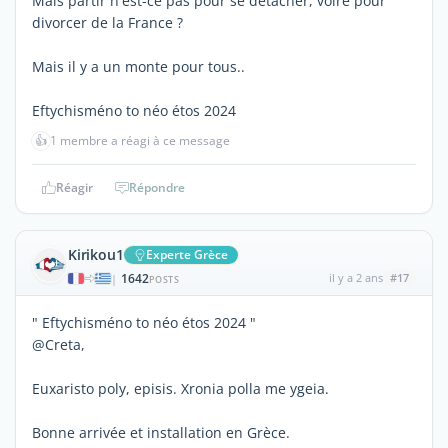
Mais partir n'est-ce pas pour se détacher, voire pour
divorcer de la France ?
Mais il y a un monte pour tous..
Eftychisméno to néo étos 2024
👍
1 membre a réagi à ce message
Réagir
Répondre
Kirikou1
Experte Grèce
1642
il y a 2 ans
#17
|
POSTS
" Eftychisméno to néo étos 2024 "
@Creta,
Euxaristo poly, episis. Xronia polla me ygeia.
Bonne arrivée et installation en Grèce.