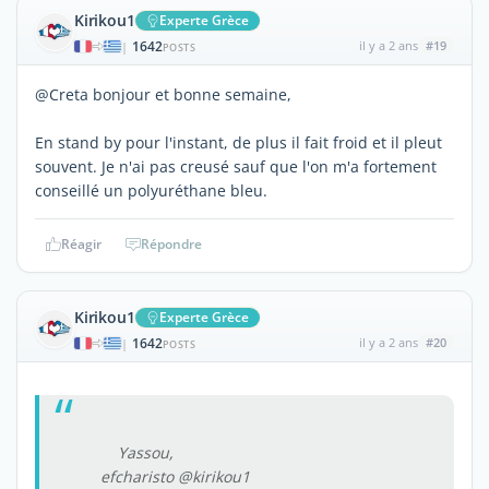
Kirikou1
Experte Grèce
1642
il y a 2 ans
#19
|
POSTS
@Creta bonjour et bonne semaine,
En stand by pour l'instant, de plus il fait froid et il pleut
souvent. Je n'ai pas creusé sauf que l'on m'a fortement
conseillé un polyuréthane bleu.
Réagir
Répondre
Kirikou1
Experte Grèce
1642
il y a 2 ans
#20
|
POSTS
Yassou,
efcharisto @kirikou1