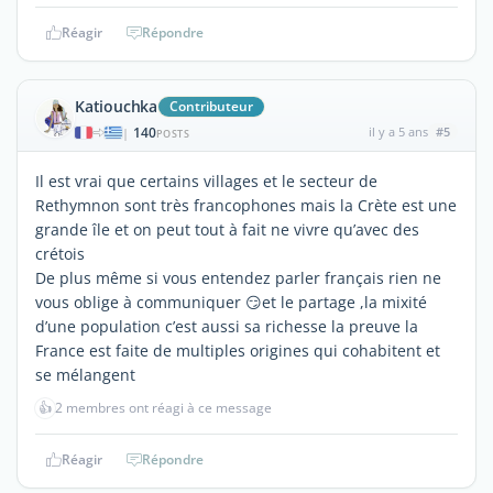
Réagir
Répondre
Katiouchka
Contributeur
140
il y a 5 ans
#5
|
POSTS
Il est vrai que certains villages et le secteur de
Rethymnon sont très francophones mais la Crète est une
grande île et on peut tout à fait ne vivre qu’avec des
crétois
De plus même si vous entendez parler français rien ne
vous oblige à communiquer 😏et le partage ,la mixité
d’une population c’est aussi sa richesse la preuve la
France est faite de multiples origines qui cohabitent et
se mélangent
👍
2 membres ont réagi à ce message
Réagir
Répondre