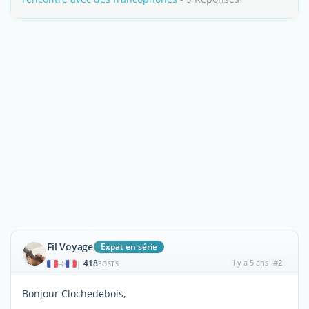
Fil Voyage
Expat en série
418
il y a 5 ans
#2
|
POSTS
Bonjour Clochedebois,