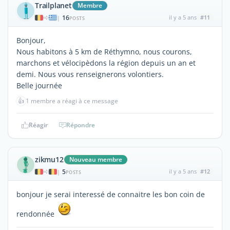
Trailplanet
Membre
16
il y a 5 ans
#11
|
POSTS
Bonjour,
Nous habitons à 5 km de Réthymno, nous courons,
marchons et vélocipèdons la région depuis un an et
demi. Nous vous renseignerons volontiers.
Belle journée
👍
1 membre a réagi à ce message
Réagir
Répondre
zikmu12
Nouveau membre
5
il y a 5 ans
#12
|
POSTS
bonjour je serai interessé de connaitre les bon coin de
rendonnée