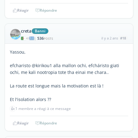
Réagir
Répondre
creta
Banni
536
il y a 2 ans
#18
|
POSTS
Yassou,
efcharisto @kirikou1 alla mallon ochi, efcháristo giati
ochi, me kali nootropia tote tha einai me chara..
La route est longue mais la motivation est là !
Et l'isolation alors ??
👍
1 membre a réagi à ce message
Réagir
Répondre