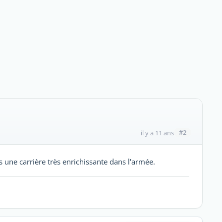
#2
il y a 11 ans
ès une carrière très enrichissante dans l'armée.