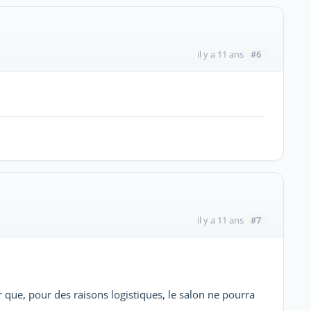
#6
il y a 11 ans
#7
il y a 11 ans
 que, pour des raisons logistiques, le salon ne pourra