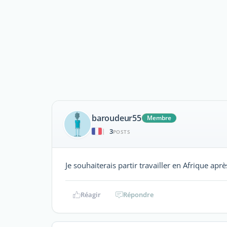
baroudeur55
Membre
3
|
POSTS
Je souhaiterais partir travailler en Afrique apr
Réagir
Répondre