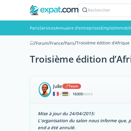
Rechercher
Paris
Services
Annuaire d'entreprises
Emploi
Immobil
/
/
/
/
Troisième édition d’Afrique
Forum
France
Paris
Troisième édition d’Afr
Julie
Team
16305
|
POSTS
Mise à jour du 24/04/2015:
L'organisation du salon nous informe que, po
end a été annulé.