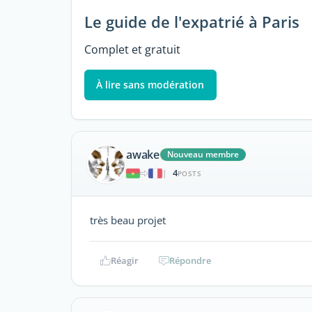
Le guide de l'expatrié à Paris
Complet et gratuit
À lire sans modération
awake
Nouveau membre
4
|
POSTS
très beau projet
Réagir
Répondre