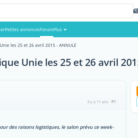
ier
Petites annonces
Forum
Plus
Événements
 Unie les 25 et 26 avril 2015 - ANNULE
Membres
ique Unie les 25 et 26 avril 2
Photos
#1
il y a 11 ans
ur des raisons logistiques, le salon prévu ce week-