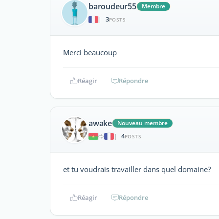
baroudeur55
Membre
3
|
POSTS
Merci beaucoup
Réagir
Répondre
awake
Nouveau membre
4
|
POSTS
et tu voudrais travailler dans quel domaine?
Réagir
Répondre