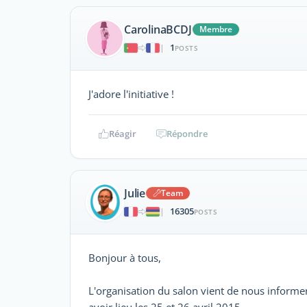
CarolinaBCDJ
Membre
1
|
POSTS
J'adore l'initiative !
Réagir
Répondre
Julie
Team
16305
|
POSTS
Bonjour à tous,
L'organisation du salon vient de nous informer
avoir lieu les 25 et 26 avril 2015.