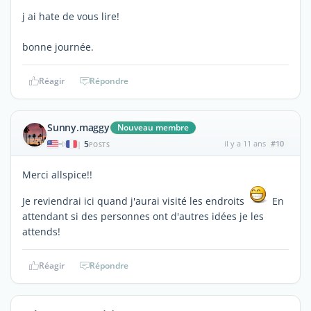
j ai hate de vous lire!
bonne journée.
Réagir
Répondre
Sunny.maggy
Nouveau membre
5
il y a 11 ans
#10
|
POSTS
Merci allspice!!
Je reviendrai ici quand j'aurai visité les endroits
En
attendant si des personnes ont d'autres idées je les
attends!
Réagir
Répondre