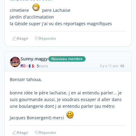
cimetiere
pere Lachaise
jardin d'acclimatation
la Géode super j'ai vu des reportages magnifiques
Réagir
Répondre
Sunny.maggy
Nouveau membre
5
il y a 11 ans
#8
|
POSTS
Bonsoir tahoua,
bonne idée le père lachaise, j en ai entendu parler... je
suis gourmande aussi, je voudrais essayer d aller dans
une boulangerie dont j ai entendu parler (au métro
Jacques Bonsergent) merci
Réagir
Répondre