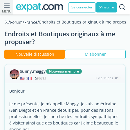
Se connecter
S'inscrire
MENU
/
/
/
Endroits et Boutiques originaux à me propose
Forum
France
Endroits et Boutiques originaux à me
proposer?
Nouvelle discussion
M'abonner
Sunny.maggy
Nouveau membre
5
il y a 11 ans
#1
|
POSTS
Bonjour,
Je me présente, je m'appelle Maggy. Je suis américaine
(San Diego) et en France depuis peu pour des raisons
professionnelles. Je cherche des endroits sympathiques
à visiter ainsi que des boutiques car j'aime beaucoup le
shopping!