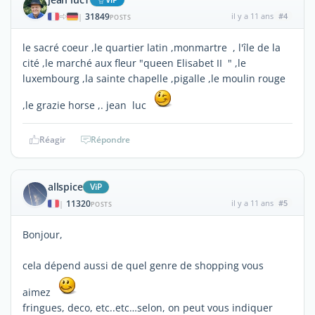
31849
il y a 11 ans
#4
|
POSTS
le sacré coeur ,le quartier latin ,monmartre , l'île de la
cité ,le marché aux fleur "queen Elisabet II " ,le
luxembourg ,la sainte chapelle ,pigalle ,le moulin rouge
,le grazie horse ,. jean luc
Réagir
Répondre
allspice
ViP
11320
il y a 11 ans
#5
|
POSTS
Bonjour,
cela dépend aussi de quel genre de shopping vous
aimez
fringues, deco, etc..etc…selon, on peut vous indiquer