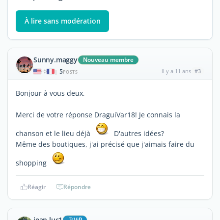
À lire sans modération
Sunny.maggy
Nouveau membre
5
il y a 11 ans
#3
|
POSTS
Bonjour à vous deux,
Merci de votre réponse DraguiVar18! Je connais la
chanson et le lieu déjà
D'autres idées?
Même des boutiques, j'ai précisé que j'aimais faire du
shopping
Réagir
Répondre
jean luc1
ViP