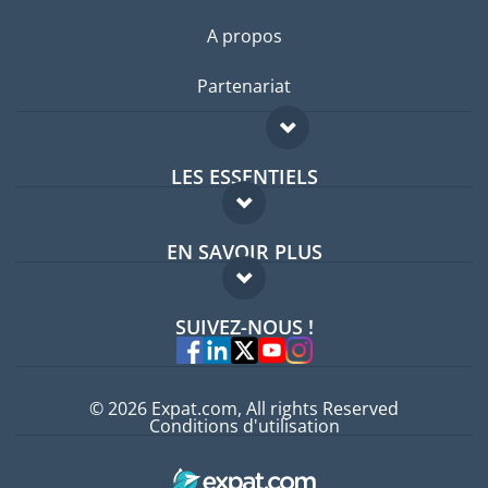
A propos
Partenariat
LES ESSENTIELS
Forum expatriés
EN SAVOIR PLUS
Guides pays
FAQ
Offres d'emploi
SUIVEZ-NOUS !
Experts
© 2026 Expat.com, All rights Reserved
Conditions d'utilisation