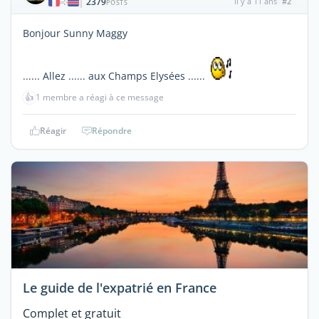
2379
il y a 11 ans
#2
|
POSTS
Bonjour Sunny Maggy
...... Allez ...... aux Champs Elysées ......
👍
1 membre a réagi à ce message
Réagir
Répondre
Le guide de l'expatrié en France
Complet et gratuit