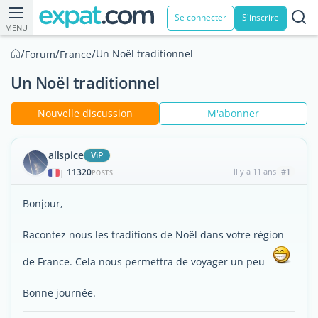
Se connecter
S'inscrire
MENU
/
/
/
Un Noël traditionnel
Forum
France
Un Noël traditionnel
Nouvelle discussion
M'abonner
allspice
ViP
11320
il y a 11 ans
#1
|
POSTS
Bonjour,
Racontez nous les traditions de Noël dans votre région
de France. Cela nous permettra de voyager un peu
Bonne journée.