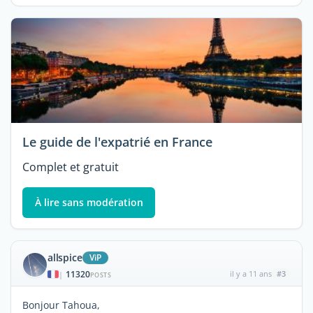
Le guide de l'expatrié en France
Complet et gratuit
À lire sans modération
allspice
ViP
11320
il y a 11 ans
#3
|
POSTS
Bonjour Tahoua,