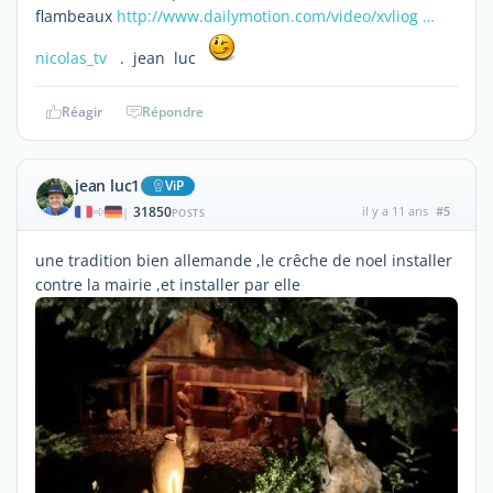
flambeaux
http://www.dailymotion.com/video/xvliog …
nicolas_tv
. jean luc
Réagir
Répondre
jean luc1
ViP
31850
il y a 11 ans
#5
|
POSTS
une tradition bien allemande ,le crêche de noel installer
contre la mairie ,et installer par elle