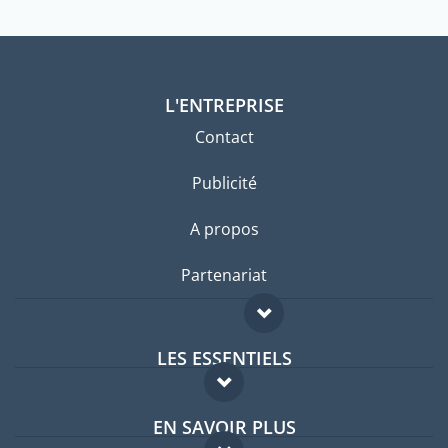
L'ENTREPRISE
Contact
Publicité
A propos
Partenariat
LES ESSENTIELS
Forum expatriés
EN SAVOIR PLUS
Guides pays