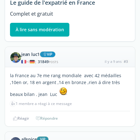
Le guide de l'expatrié en France
Complet et gratuit
À lire sans modération
jean luc1
ViP
31849
il y a 9 ans
#3
|
POSTS
la France au 7e me rang mondiale avec 42 médailles
,10en or, 18 en argent ,14 en bronze ,rien á dire très
beaux bilan . jean Luc
👍
1 membre a réagi à ce message
Réagir
Répondre
allspice
ViP