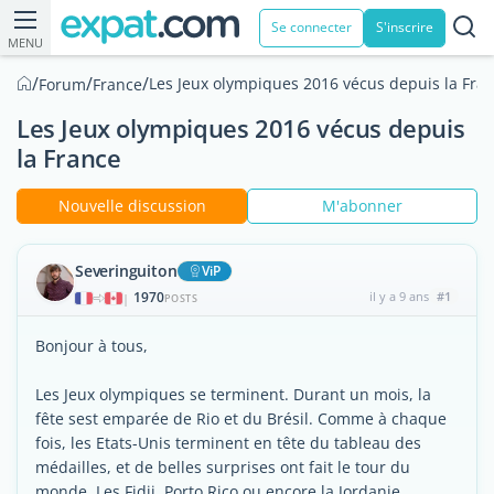
Se connecter
S'inscrire
MENU
/
/
/
Les Jeux olympiques 2016 vécus depuis la Fra
Forum
France
Les Jeux olympiques 2016 vécus depuis
la France
Nouvelle discussion
M'abonner
Severinguiton
ViP
1970
il y a 9 ans
#1
|
POSTS
Bonjour à tous,
Les Jeux olympiques se terminent. Durant un mois, la
fête sest emparée de Rio et du Brésil. Comme à chaque
fois, les Etats-Unis terminent en tête du tableau des
médailles, et de belles surprises ont fait le tour du
monde. Les Fidji, Porto Rico ou encore la Jordanie