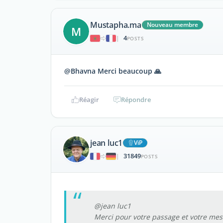
Mustapha.ma
Nouveau membre
M
4
|
POSTS
@Bhavna Merci beaucoup 🙏
Réagir
Répondre
jean luc1
ViP
31849
|
POSTS
@jean luc1
Merci pour votre passage et votre messa