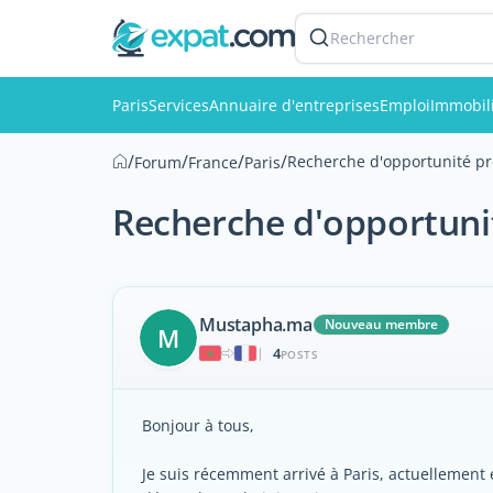
Rechercher
Paris
Services
Annuaire d'entreprises
Emploi
Immobil
/
/
/
/
Recherche d'opportunité pr
Forum
France
Paris
Recherche d'opportunit
Mustapha.ma
Nouveau membre
M
4
|
POSTS
Bonjour à tous,
Je suis récemment arrivé à Paris, actuellement