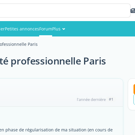
ier
Petites annonces
Forum
Plus
Événements
ofessionnelle Paris
Membres
é professionnelle Paris
Photos
#1
l'année dernière
 en phase de régularisation de ma situation (en cours de