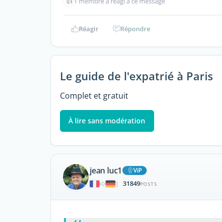
👍
1 membre a réagi à ce message
Réagir
Répondre
Le guide de l'expatrié à Paris
Complet et gratuit
À lire sans modération
jean luc1
ViP
31849
|
POSTS