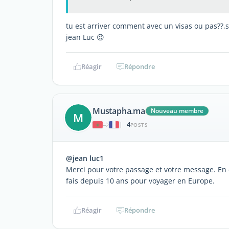
tu est arriver comment avec un visas ou pas??,sa
jean Luc 😉
Réagir
Répondre
Mustapha.ma
Nouveau membre
M
4
|
POSTS
@jean luc1
Merci pour votre passage et votre message. En e
fais depuis 10 ans pour voyager en Europe.
Réagir
Répondre