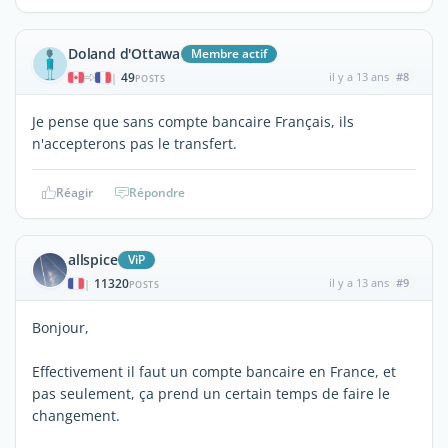
Doland d'Ottawa
Membre actif
49
il y a 13 ans
#8
|
POSTS
Je pense que sans compte bancaire Français, ils
n'accepterons pas le transfert.
Réagir
Répondre
allspice
ViP
11320
il y a 13 ans
#9
|
POSTS
Bonjour,
Effectivement il faut un compte bancaire en France, et
pas seulement, ça prend un certain temps de faire le
changement.