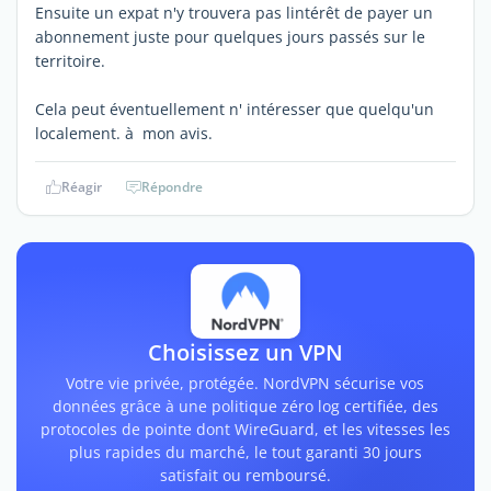
Ensuite un expat n'y trouvera pas lintérêt de payer un
abonnement juste pour quelques jours passés sur le
territoire.
Cela peut éventuellement n' intéresser que quelqu'un
localement. à mon avis.
Réagir
Répondre
Choisissez un VPN
Votre vie privée, protégée. NordVPN sécurise vos
données grâce à une politique zéro log certifiée, des
protocoles de pointe dont WireGuard, et les vitesses les
plus rapides du marché, le tout garanti 30 jours
satisfait ou remboursé.