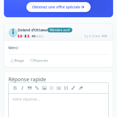
Obtenez une offre spéciale
Doland d'Ottawa
Membre actif
49
il y a 13 ans
#10
|
POSTS
Merci
Réagir
Répondre
Réponse rapide