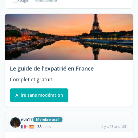
Réagir
Répondre
Le guide de l'expatrié en France
Complet et gratuit
À lire sans modération
eva17
Membre actif
38
il y a 13 ans
#3
|
POSTS