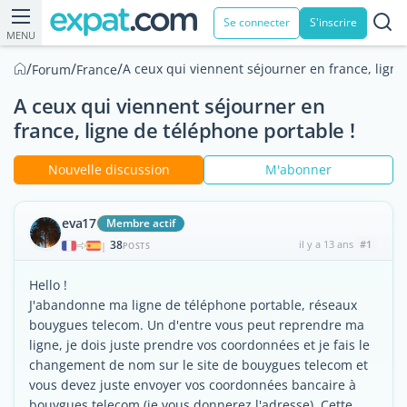
Se connecter
S'inscrire
MENU
/
/
/
A ceux qui viennent séjourner en france, ligne
Forum
France
A ceux qui viennent séjourner en
france, ligne de téléphone portable !
Nouvelle discussion
M'abonner
eva17
Membre actif
38
il y a 13 ans
#1
|
POSTS
Hello !
J'abandonne ma ligne de téléphone portable, réseaux
bouygues telecom. Un d'entre vous peut reprendre ma
ligne, je dois juste prendre vos coordonnées et je fais le
changement de nom sur le site de bouygues telecom et
vous devez juste envoyer vos coordonnées bancaire à
bouygues telecom (je vous donnerez l'adresse). Cette