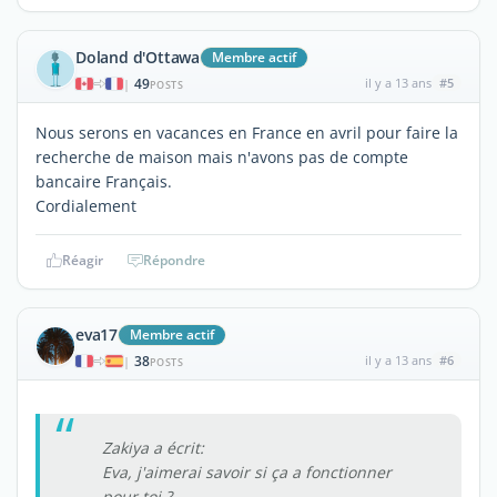
Doland d'Ottawa
Membre actif
49
il y a 13 ans
#5
|
POSTS
Nous serons en vacances en France en avril pour faire la
recherche de maison mais n'avons pas de compte
bancaire Français.
Cordialement
Réagir
Répondre
eva17
Membre actif
38
il y a 13 ans
#6
|
POSTS
Zakiya a écrit:
Eva, j'aimerai savoir si ça a fonctionner
pour toi ?