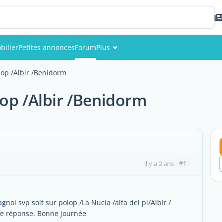
bilier
Petites annonces
Forum
Plus
Événements
lop /Albir /Benidorm
Membres
op /Albir /Benidorm
Photos
#1
il y a 2 ans
gnol svp soit sur polop /La Nucia /alfa del pi/Albir /
re réponse. Bonne journée