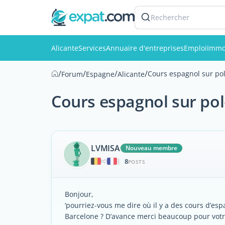
Rechercher
Alicante
Services
Annuaire d'entreprises
Emploi
Immo
/
/
/
/
Cours espagnol sur po
Forum
Espagne
Alicante
Cours espagnol sur pol
LVMISA
Nouveau membre
8
|
POSTS
Bonjour,
‘pourriez-vous me dire où il y a des cours d’espa
Barcelone ? D’avance merci beaucoup pour vot