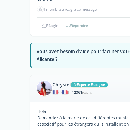
👍
1 membre a réagi à ce message
Réagir
Répondre
Vous avez besoin d'aide pour faciliter votre
Alicante ?
Chrystel
Experte Espagne
12361
|
POSTS
Hola
Demandez à la marie de ces différentes municipa
associatif pour les étrangers qui s'installent e