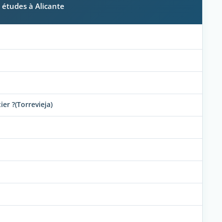
s études à Alicante
er ?(Torrevieja)