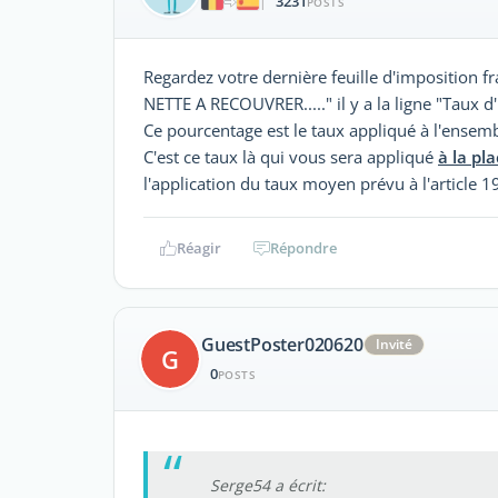
3231
|
POSTS
Regardez votre dernière feuille d'imposition
NETTE A RECOUVRER....." il y a la ligne "Taux d
Ce pourcentage est le taux appliqué à l'ensemb
C'est ce taux là qui vous sera appliqué
à la pl
l'application du taux moyen prévu à l'article 
Réagir
Répondre
GuestPoster020620
Invité
G
0
POSTS
Serge54 a écrit: