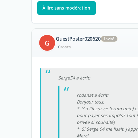
À lire sans modération
GuestPoster020620
Invité
G
0
POSTS
Serge54 a écrit:
rodanat a écrit:
Bonjour tous,
* Y a t'il sur ce forum un(e
pour payer ses impôts? Tout 
privée si souhaité)
* Si Serge 54 me lisait, j'appr
Merci