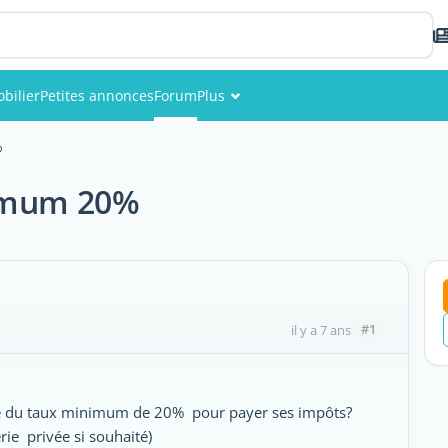
bilier
Petites annonces
Forum
Plus
Événements
%
Membres
nimum 20%
Photos
#1
il y a 7 ans
icie du taux minimum de 20% pour payer ses impôts?
ie privée si souhaité)