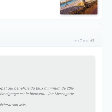
#3
il y a 7 ans
) expat qui bénéficie du taux minimum de 20%
témoignage est le bienvenu . (en Messagerie
écierai son avis