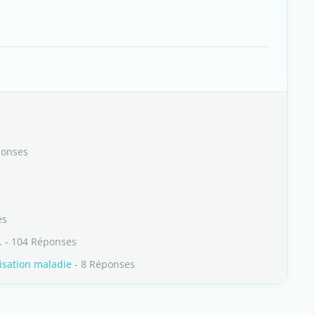
ponses
es
.
- 104 Réponses
isation maladie
- 8 Réponses