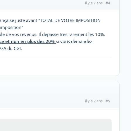
#4
il y a 7 ans
 française juste avant "TOTAL DE VOTRE IMPOSITION
'imposition"
le de vos revenus. Il dépasse très rarement les 10%.
ace et non en plus des 20%
si vous demandez
197A du CGI.
#5
il y a 7 ans