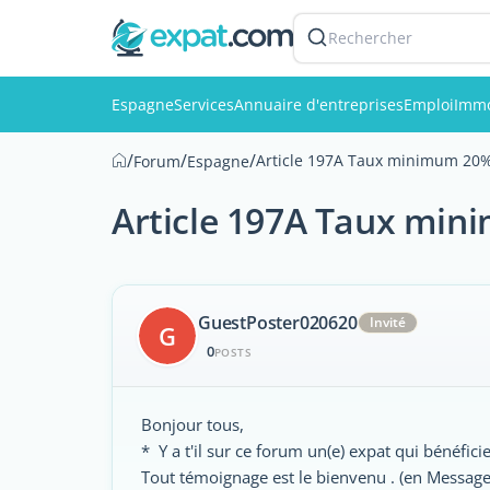
Rechercher
Espagne
Services
Annuaire d'entreprises
Emploi
Immo
/
/
/
Article 197A Taux minimum 20
Forum
Espagne
Article 197A Taux mi
GuestPoster020620
Invité
G
0
POSTS
Bonjour tous,
* Y a t'il sur ce forum un(e) expat qui bénéf
Tout témoignage est le bienvenu . (en Messager