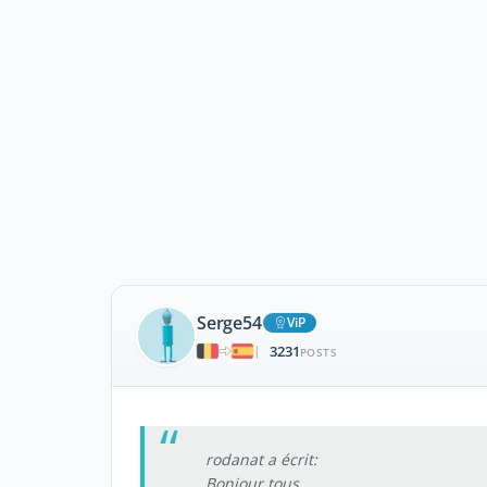
Serge54
ViP
3231
|
POSTS
rodanat a écrit:
Bonjour tous,