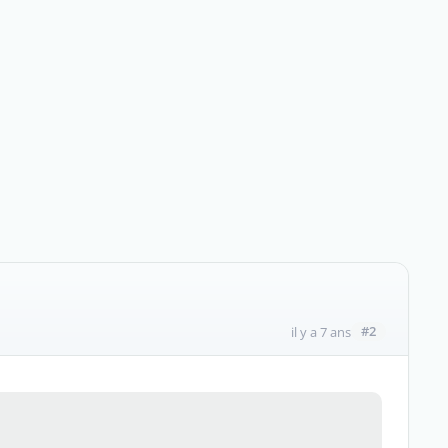
#2
il y a 7 ans