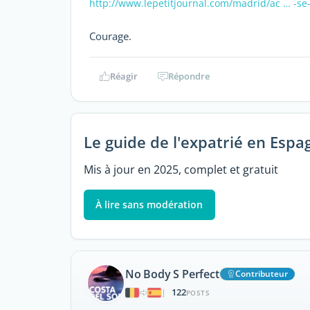
http://www.lepetitjournal.com/madrid/ac … -se
Courage.
Réagir
Répondre
Le guide de l'expatrié en Espa
Mis à jour en 2025, complet et gratuit
À lire sans modération
No Body S Perfect
Contributeur
122
|
POSTS