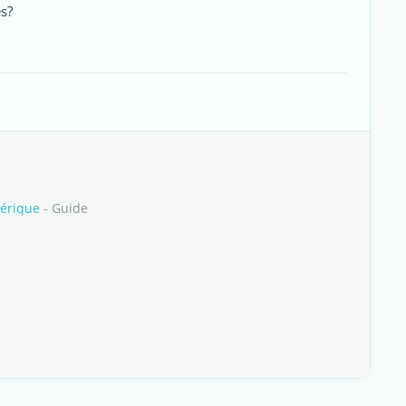
es?
mérique
- Guide