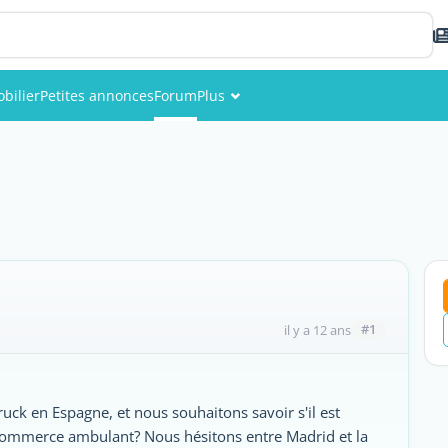
bilier
Petites annonces
Forum
Plus
Événements
Membres
Photos
#1
il y a 12 ans
ruck en Espagne, et nous souhaitons savoir s'il est
e commerce ambulant? Nous hésitons entre Madrid et la