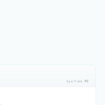
#2
il y a 11 ans