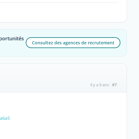
portunités
Consultez des agences de recrutement
#7
il y a 9 ans
fa6a5