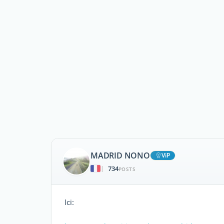
MADRID NONO
ViP
734
|
POSTS
Ici: