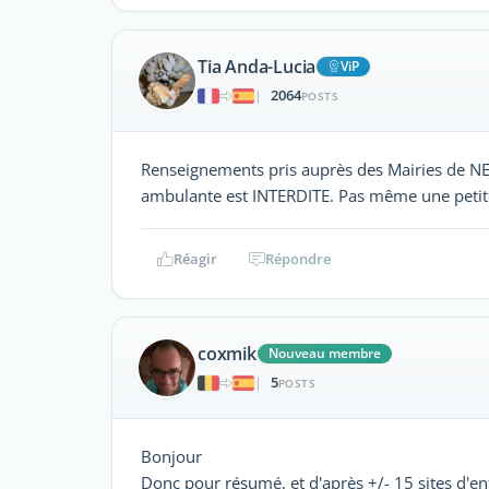
Tia Anda-Lucia
ViP
2064
|
POSTS
Renseignements pris auprès des Mairies de NE
ambulante est INTERDITE. Pas même une petite
Réagir
Répondre
coxmik
Nouveau membre
5
|
POSTS
Bonjour
Donc pour résumé, et d'après +/- 15 sites d'ent