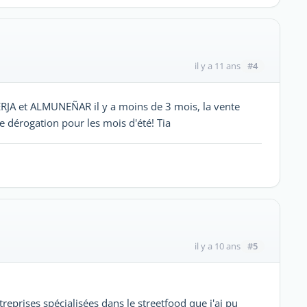
#4
il y a 11 ans
RJA et ALMUNEÑAR il y a moins de 3 mois, la vente
 dérogation pour les mois d'été! Tia
#5
il y a 10 ans
reprises spécialisées dans le streetfood que j'ai pu