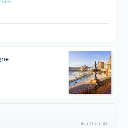
-lancer
gne
#3
il y a 11 ans