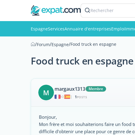
Rechercher
Espagne
Services
Annuaire d'entreprises
Emploi
Immo
/
/
/
Food truck en espagne
Forum
Espagne
Food truck en espagne
margaux1313
Membre
M
1
|
POSTS
Bonjour,
Mon frère et moi souhaiterions faire un food t
difficile d'obtenir une place pour ce genre d