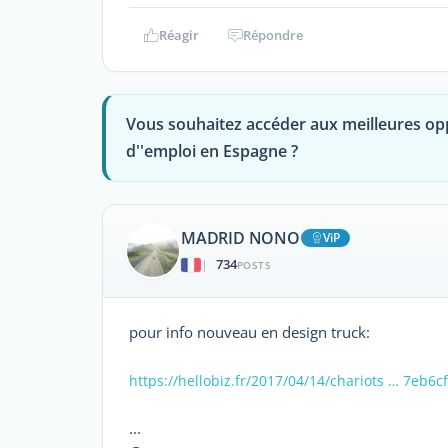
Réagir
Répondre
Vous souhaitez accéder aux meilleures op
d''emploi en Espagne ?
MADRID NONO
ViP
734
|
POSTS
pour info nouveau en design truck:
https://hellobiz.fr/2017/04/14/chariots … 7eb6c
...