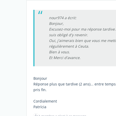
nour974 a écrit:
Bonjour,
Excusez-moi pour ma réponse tardive. J
suis obligé d'y revenir.
Oui, j'aimerais bien que vous me mett
régulièrement à Ceuta.
Bien à vous.
Et Merci d'avance.
Bonjour
Réponse plus que tardive (2 ans)... entre temps 
pris fin.
Cordialement
Patrícia
👍
1 membre a réagi à ce message