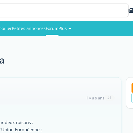
bilier
Petites annonces
Forum
Plus
Événements
Membres
ta
Photos
#1
il y a 9 ans
ur deux raisons :
 l'Union Européenne ;