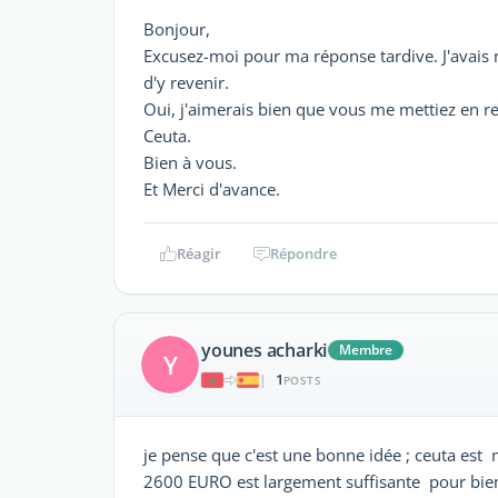
Bonjour,
Excusez-moi pour ma réponse tardive. J'avais m
d'y revenir.
Oui, j'aimerais bien que vous me mettiez en r
Ceuta.
Bien à vous.
Et Merci d'avance.
Réagir
Répondre
younes acharki
Membre
Y
1
|
POSTS
je pense que c'est une bonne idée ; ceuta est
2600 EURO est largement suffisante pour bien