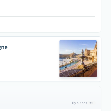
gne
#3
il y a 7 ans