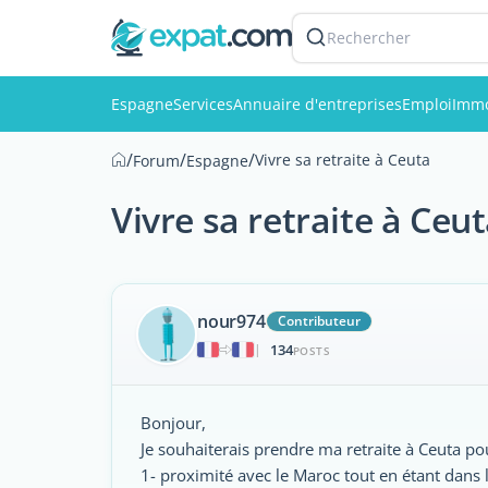
Rechercher
Espagne
Services
Annuaire d'entreprises
Emploi
Immo
/
/
/
Vivre sa retraite à Ceuta
Forum
Espagne
Vivre sa retraite à Ceu
nour974
Contributeur
134
|
POSTS
Bonjour,
Je souhaiterais prendre ma retraite à Ceuta po
1- proximité avec le Maroc tout en étant dans