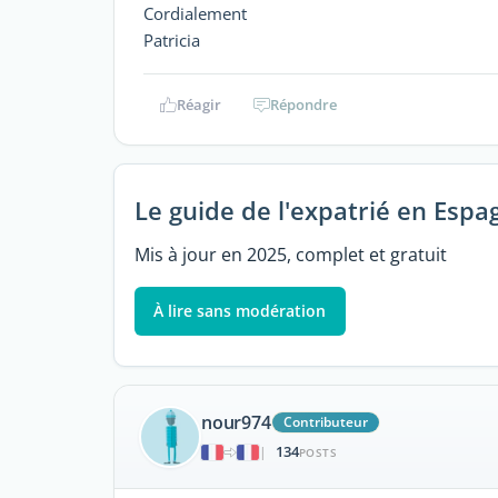
Cordialement
Patricia
Réagir
Répondre
Le guide de l'expatrié en Espa
Mis à jour en 2025, complet et gratuit
À lire sans modération
nour974
Contributeur
134
|
POSTS