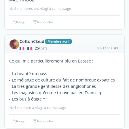
👍
2 membres ont réagi à ce message
Réagir
Répondre
CottonCloud
Membre actif
25
il y a 13 ans
#3
|
POSTS
Ce qui m'a particulièrement plu en Ecosse :
- La beauté du pays
- Le mélange de culture du fait de nombreux expatriés
- La très grande gentillesse des anglophones
- Les magasins qu'on ne trouve pas en France :p
- Les bus à étage ^^
👍
1 membre a réagi à ce message
Réagir
Répondre