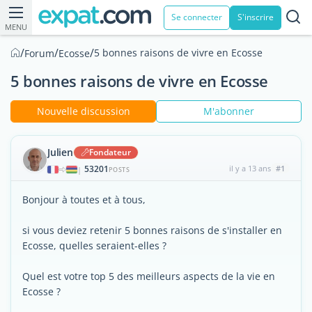
Se connecter
S'inscrire
MENU
/
/
/
5 bonnes raisons de vivre en Ecosse
Forum
Ecosse
5 bonnes raisons de vivre en Ecosse
Nouvelle discussion
M'abonner
Julien
Fondateur
53201
il y a 13 ans
#1
|
POSTS
Bonjour à toutes et à tous,
si vous deviez retenir 5 bonnes raisons de s'installer en
Ecosse, quelles seraient-elles ?
Quel est votre top 5 des meilleurs aspects de la vie en
Ecosse ?