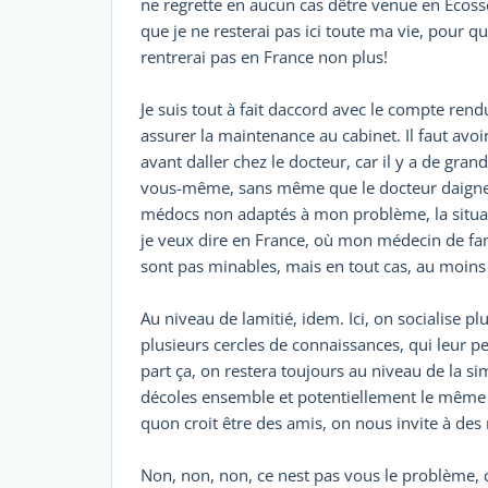
ne regrette en aucun cas dêtre venue en Écoss
que je ne resterai pas ici toute ma vie, pour q
rentrerai pas en France non plus!
Je suis tout à fait daccord avec le compte rend
assurer la maintenance au cabinet. Il faut avoi
avant daller chez le docteur, car il y a de gra
vous-même, sans même que le docteur daigne vo
médocs non adaptés à mon problème, la situation
je veux dire en France, où mon médecin de fami
sont pas minables, mais en tout cas, au moins
Au niveau de lamitié, idem. Ici, on socialise p
plusieurs cercles de connaissances, qui leur pe
part ça, on restera toujours au niveau de la s
décoles ensemble et potentiellement le même quar
quon croit être des amis, on nous invite à des 
Non, non, non, ce nest pas vous le problème, 