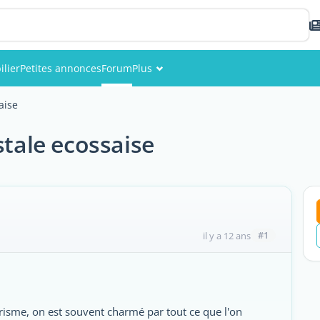
lier
Petites annonces
Forum
Plus
Événements
aise
Membres
stale ecossaise
Photos
#1
il y a 12 ans
risme, on est souvent charmé par tout ce que l'on