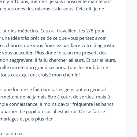
e il y a 10 ans, même si je suis consciente maintenant
uelques unes des raisons ci-dessous. Cela dit, je ne
u sur les médecins. Ceux-ci travaillent les 2/8 pour
r une idée très précise de ce que vous pensez avoir
ndes chances que vous finissiez par faire votre diagnostic
us ausculter. Plus dune fois, on ma prescrit des
 saggravant, il fallu chercher ailleurs. Et par ailleurs,
lle ma été dun grand secours. Tous les toubibs ne
 tous ceux qui ont croisé mon chemin!
lus que lon ne se fait damis. Les gens ont en général
rmettent de ne jamais être à court de sorties, mais à
imple connaissance, à moins davoir fréquenté les bancs
tier. Le papillon social est ici roi. On se fait ce
mariages et puis plus rien.
ce sont eux.