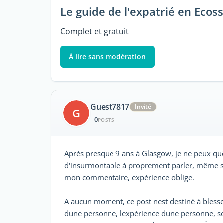
Le guide de l'expatrié en Ecos
Complet et gratuit
À lire sans modération
Guest7817
Invité
G
0
POSTS
Après presque 9 ans à Glasgow, je ne peux quêtr
d'insurmontable à proprement parler, même si
mon commentaire, expérience oblige.
A aucun moment, ce post nest destiné à blesser 
dune personne, lexpérience dune personne, 