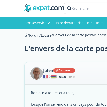
Rechercher
Ecosse
Services
Annuaire d'entreprises
Emploi
Immobi
/
/
/
L'envers de la carte postale ecoss
Forum
Ecosse
L'envers de la carte po
Julien
Fondateur
53201
|
POSTS
Bonjour à toutes et à tous,
lorsque l'on se rend dans un pays pour du tou