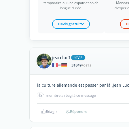
temporaire ou une expatriation de
Mondass
longue durée.
d’expérie
Devis gratuit
D
jean luc1
ViP
31849
|
POSTS
la culture allemande est passer par lá .jean Luc
👍
1 membre a réagi à ce message
Réagir
Répondre