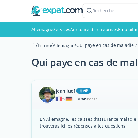
Rechercher
Allemagne
Services
Annuaire d'entreprises
Emploi
Im
/
/
/
Qui paye en cas de maladie ?
Forum
Allemagne
Qui paye en cas de mal
jean luc1
ViP
31849
|
POSTS
En Allemagne, les caisses d’assurance maladie 
trouveras ici les réponses à tes questions.