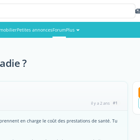
mobilier
Petites annonces
Forum
Plus
Événements
Membres
adie ?
Photos
#1
il y a 2 ans
prennent en charge le coût des prestations de santé. Tu