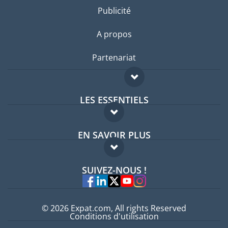
Publicité
A propos
Partenariat
LES ESSENTIELS
Forum expatriés
EN SAVOIR PLUS
Guides pays
FAQ
Offres d'emploi
SUIVEZ-NOUS !
Experts
© 2026 Expat.com, All rights Reserved
Conditions d'utilisation