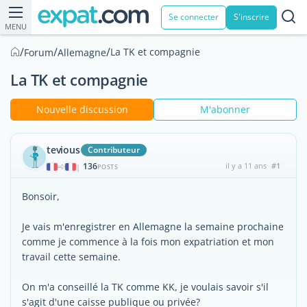
Se connecter
S'inscrire
MENU
/
/
/
La TK et compagnie
Forum
Allemagne
La TK et compagnie
Nouvelle discussion
M'abonner
tevious
Contributeur
136
il y a 11 ans
#1
|
POSTS
Bonsoir,
Je vais m'enregistrer en Allemagne la semaine prochaine
comme je commence à la fois mon expatriation et mon
travail cette semaine.
On m'a conseillé la TK comme KK, je voulais savoir s'il
s'agit d'une caisse publique ou privée?