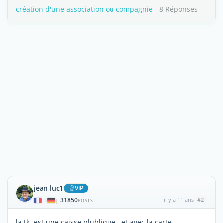
création d'une association ou compagnie
- 8 Réponses
jean luc1
ViP
31850
il y a 11 ans
#2
|
POSTS
la tk est une caisse plublique , et avec la carte