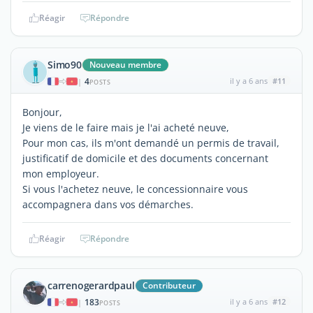
Réagir
Répondre
Simo90
Nouveau membre
4
il y a 6 ans
#11
|
POSTS
Bonjour,
Je viens de le faire mais je l'ai acheté neuve,
Pour mon cas, ils m'ont demandé un permis de travail,
justificatif de domicile et des documents concernant
mon employeur.
Si vous l'achetez neuve, le concessionnaire vous
accompagnera dans vos démarches.
Réagir
Répondre
carrenogerardpaul
Contributeur
183
il y a 6 ans
#12
|
POSTS