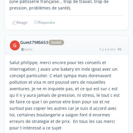
(une pâtisserie française... trop de travail, trop de
pression, problèmes de santé).
Réagir
Répondre
Guest7985653
Invité
G
0
il y a 6 ans
#5
POSTS
Salut philippe, merci encore pour tes conseils et
interrogation. J avais une bakery en inde (goa) avec un
concept particulier. C etait sympa mais dorenavant
pollution et visa m ont poussé vers de nouvelles
aventures. Je ne m inquiete pas, et ce qui est sur c est
qu il n y aura jamais de pression, ni stress, le tout c est
de faire ce que l on pense etre bien pour soi et ne
surtout pas copier les autres car je suis d accord avec
toi, certaines boulangerie a saigon font d enormes
erreurs de strategie et de prix. En tous les cas merci
pour t intéressé a ce sujet