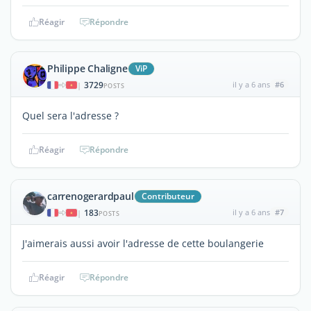
Réagir
Répondre
Philippe Chaligne
ViP
3729
il y a 6 ans
#6
|
POSTS
Quel sera l'adresse ?
Réagir
Répondre
carrenogerardpaul
Contributeur
183
il y a 6 ans
#7
|
POSTS
J'aimerais aussi avoir l'adresse de cette boulangerie
Réagir
Répondre