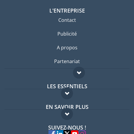
L'ENTREPRISE
Contact
Publicité
A propos
Partenariat
LES ESSENTIELS
Forum expatriés
EN SAVOIR PLUS
Guides pays
FAQ
Offres d'emploi
SUIVEZ-NOUS !
Experts