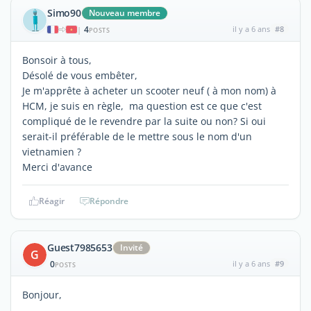
Simo90
Nouveau membre
4
il y a 6 ans
#8
|
POSTS
Bonsoir à tous,
Désolé de vous embêter,
Je m'apprête à acheter un scooter neuf ( à mon nom) à
HCM, je suis en règle, ma question est ce que c'est
compliqué de le revendre par la suite ou non? Si oui
serait-il préférable de le mettre sous le nom d'un
vietnamien ?
Merci d'avance
Réagir
Répondre
Guest7985653
Invité
G
0
il y a 6 ans
#9
POSTS
Bonjour,