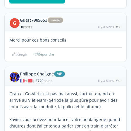
Guest7985653
Invité
G
0
il y a 6 ans
#3
POSTS
Merci pour ces bons conseils
Réagir
Répondre
Philippe Chaligne
ViP
3729
il y a 6 ans
#4
|
POSTS
Grab et Go-Viet c'est pas mal aussi, surtout quand on
arrive au Viêt-Nam (période là plus sûre pour avoir des
ennuis avec la conduite, la police et le bitume).
Xavier vous arrivez pour lancer votre boulangerie quand
d'autres dont j'ai entendu parler sont en train d'arrêter