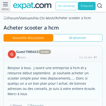
Se connecter
S'inscrire
MENU
/
/
/
/
Acheter scooter a hcm
Forum
Vietnam
Ho Chi Minh
Acheter scooter a hcm
Nouvelle discussion
M'abonner
Guest7985653
Invité
G
0
il y a 6 ans
#1
POSTS
Bonjour à tous. J ouvre une entreprise à hcm et y
retourne debut septembre. Je souhaite acheter un
scooter simple pour mes deplacements,.... Donc si
quelqu un a un bon plan pour l achat, de bonnes
adresses ou des conseils, je suis à votre entiere écoute.
Merci à tous
Réagir
Répondre