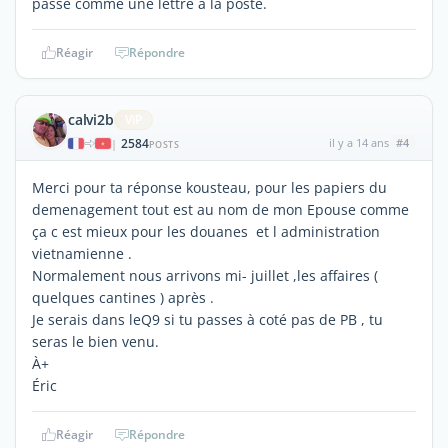
passé comme une lettre à la poste.
Réagir
Répondre
calvi2b
ViP
2584
il y a 14 ans
#4
|
POSTS
Merci pour ta réponse kousteau, pour les papiers du
demenagement tout est au nom de mon Epouse comme
ça c est mieux pour les douanes et l administration
vietnamienne .
Normalement nous arrivons mi- juillet ,les affaires (
quelques cantines ) après .
Je serais dans leQ9 si tu passes à coté pas de PB , tu
seras le bien venu.
À+
Éric
Réagir
Répondre