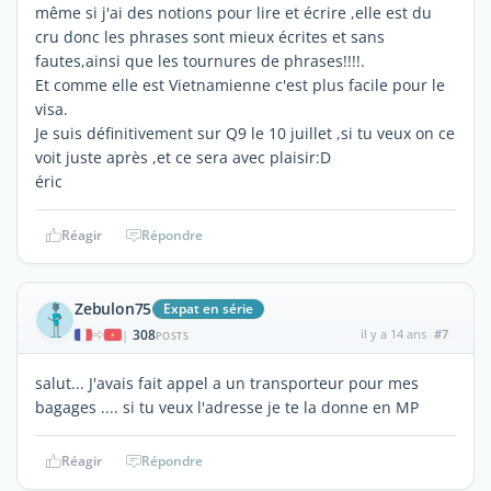
même si j'ai des notions pour lire et écrire ,elle est du
cru donc les phrases sont mieux écrites et sans
fautes,ainsi que les tournures de phrases!!!!.
Et comme elle est Vietnamienne c'est plus facile pour le
visa.
Je suis définitivement sur Q9 le 10 juillet ,si tu veux on ce
voit juste après ,et ce sera avec plaisir:D
éric
Réagir
Répondre
Zebulon75
Expat en série
308
il y a 14 ans
#7
|
POSTS
salut... J'avais fait appel a un transporteur pour mes
bagages .... si tu veux l'adresse je te la donne en MP
Réagir
Répondre