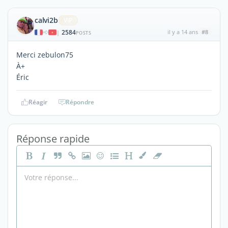
calvi2b
ViP
2584
il y a 14 ans
#8
|
POSTS
Merci zebulon75
À+
Éric
Réagir
Répondre
Réponse rapide