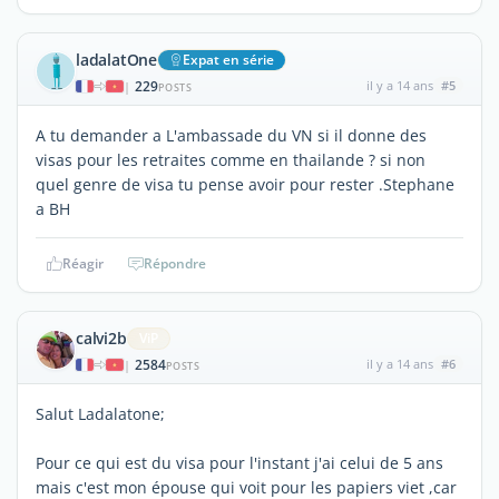
ladalatOne
Expat en série
229
il y a 14 ans
#5
|
POSTS
A tu demander a L'ambassade du VN si il donne des
visas pour les retraites comme en thailande ? si non
quel genre de visa tu pense avoir pour rester .Stephane
a BH
Réagir
Répondre
calvi2b
ViP
2584
il y a 14 ans
#6
|
POSTS
Salut Ladalatone;
Pour ce qui est du visa pour l'instant j'ai celui de 5 ans
mais c'est mon épouse qui voit pour les papiers viet ,car