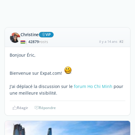
Christine
ViP
42879
il y a 14 ans
#2
|
POSTS
Bonjour Éric,
Bienvenue sur Expat.com!
J'ai déplacé la discussion sur le
forum Ho Chi Minh
pour
une meilleure visibilité.
Réagir
Répondre