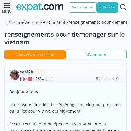
Se connecter
S'inscrire
MENU
/
/
/
/
renseignements pour demenage
Forum
Vietnam
Ho Chi Minh
renseignements pour demenager sur le
vietnam
Nouvelle discussion
M'abonner
calvi2b
ViP
2584
il y a 14 ans
#1
|
POSTS
Bonjour à tous
Nous avons décidés de déménager au Vietnam pour juin
ou juillet pour y vivre définitivement.
Je suis retraité et mon épouse et vietnamienne et
naturalisée française, et nous avons une petite fille de 8