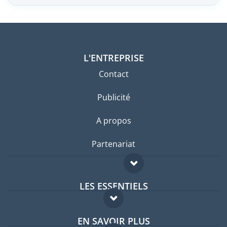
L'ENTREPRISE
Contact
Publicité
A propos
Partenariat
LES ESSENTIELS
Forum expatriés
EN SAVOIR PLUS
Guides pays