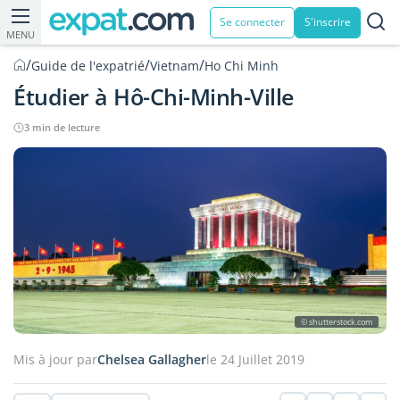
Se connecter
S'inscrire
MENU
/
/
/
Guide de l'expatrié
Vietnam
Ho Chi Minh
Étudier à Hô-Chi-Minh-Ville
3 min de lecture
© shutterstock.com
Mis à jour par
Chelsea Gallagher
le 24 Juillet 2019