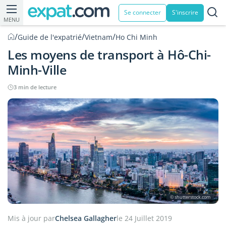
Se connecter
S'inscrire
MENU
/
/
/
Guide de l'expatrié
Vietnam
Ho Chi Minh
Les moyens de transport à Hô-Chi-
Minh-Ville
3 min de lecture
© shutterstock.com
Mis à jour par
Chelsea Gallagher
le 24 Juillet 2019