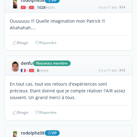
rodolphe38
ViP
1028
il y a 11 ans
#14
|
POSTS
Ouuuuuu !!! Quelle imagination mon Patrick !!!
Ahahahah....
Réagir
Répondre
denfu
Nouveau membre
8
il y a 11 ans
#15
|
POSTS
En tout cas, tout vos retours d'expériences sont
précieux. Etant donné que je compte réaliser l'A/R assez
souvent. Un grand merci à tous.
Réagir
Répondre
rodolphe38
ViP