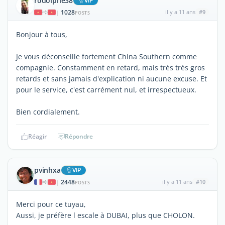
rodolphe38
ViP
1028
il y a 11 ans
#9
|
POSTS
Bonjour à tous,
Je vous déconseille fortement China Southern comme
compagnie. Constamment en retard, mais très très gros
retards et sans jamais d'explication ni aucune excuse. Et
pour le service, c'est carrément nul, et irrespectueux.
Bien cordialement.
Réagir
Répondre
pvinhxa
ViP
2448
il y a 11 ans
#10
|
POSTS
Merci pour ce tuyau,
Aussi, je préfère l escale à DUBAI, plus que CHOLON.