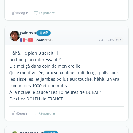
Réagir
Répondre
pvinhxa
ViP
2448
il y a 11 ans
#13
|
POSTS
Hàhà, le plan B serait 'il
un bon plan intéressant ?
Dis moi çà dans coin de mon oreille.
(jolie meuf voilée, aux yeux bleus nuit, longs poils sous
les aisselles, et jambes poilus aux touché, hàhà, un vrai
roman des 1000 et une nuits.
À la nouvelle sauce "Les 10 heures de DUBAI "
De chez DOLPH de FRANCE.
Réagir
Répondre