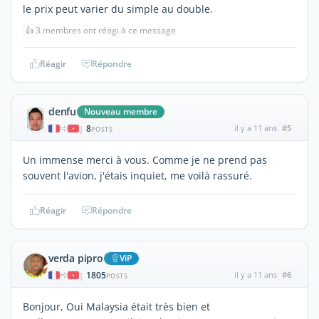
le prix peut varier du simple au double.
👍
3 membres ont réagi à ce message
Réagir
Répondre
denfu
Nouveau membre
8
il y a 11 ans
#5
|
POSTS
Un immense merci à vous. Comme je ne prend pas
souvent l'avion, j'étais inquiet, me voilà rassuré.
Réagir
Répondre
verda pipro
ViP
1805
il y a 11 ans
#6
|
POSTS
Bonjour, Oui Malaysia était très bien et