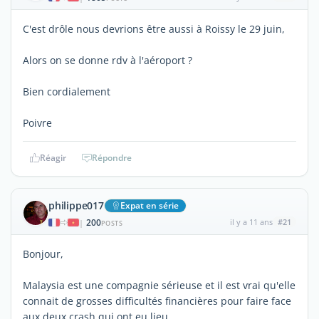
C'est drôle nous devrions être aussi à Roissy le 29 juin,
Alors on se donne rdv à l'aéroport ?
Bien cordialement
Poivre
Réagir
Répondre
philippe017
Expat en série
200
il y a 11 ans
#21
|
POSTS
Bonjour,
Malaysia est une compagnie sérieuse et il est vrai qu'elle
connait de grosses difficultés financières pour faire face
aux deux crash qui ont eu lieu.