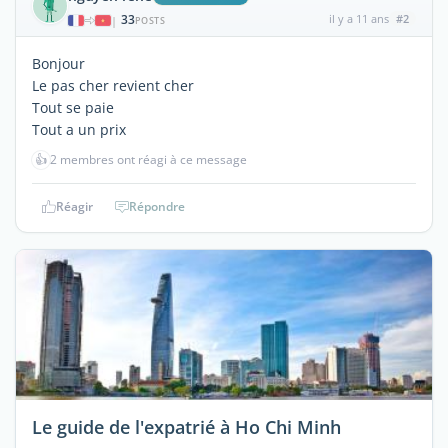
33
il y a 11 ans
#2
|
POSTS
Bonjour
Le pas cher revient cher
Tout se paie
Tout a un prix
👍
2 membres ont réagi à ce message
Réagir
Répondre
Le guide de l'expatrié à Ho Chi Minh