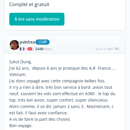
Complet et gratuit
À lire sans modération
pvinhxa
ViP
2448
il y a 11 ans
#3
|
POSTS
Salut Dung,
J'ai 62 ans, depuis 6 ans je pratique des A,R France....
Vietnam.
J'ai donc voyagé avec cette compagnie kelkes fois.
Il n'y a rien à dire, très bon service à bord ,avion tout
neuf, souvent les vols sont effectué en A380 . le top du
top, très bel avion, super confort, super silencieux.
Alors comme, il se dit, jamais 2 sans 3. Maintenant, c
est fait, il faut avoir confiance.
A vs de faire la part des choses.
Bon voyage.