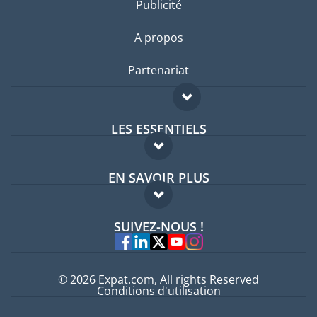
Publicité
A propos
Partenariat
LES ESSENTIELS
Forum expatriés
EN SAVOIR PLUS
Guides pays
FAQ
Offres d'emploi
SUIVEZ-NOUS !
Experts
© 2026 Expat.com, All rights Reserved
Conditions d'utilisation