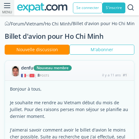
Se connecter
S'inscrire
MENU
/
/
/
/
Billet d'avion pour Ho Chi Minh
Forum
Vietnam
Ho Chi Minh
Billet d'avion pour Ho Chi Minh
Nouvelle discussion
M'abonner
denfu
Nouveau membre
8
il y a 11 ans
#1
|
POSTS
Bonjour à tous,
Je souhaite me rendre au Vietnam début du mois de
Juillet. Pour des raisons perses mon séjour se planifie au
dernier moment.
J'aimerai savoir comment avoir le billet d'avion le moins
cher possible. Suite au recherche que j'ai effectué, seul