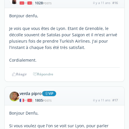
1028
il y a 11 ans
#16
|
POSTS
Bonjour denfu,
Je vois que vous êtes de Lyon. Etant de Grenoble, le
décolle souvent de Satolas pour Saigon et il m'est arrivé
plusieurs fois de prendre Turkish Airlines. J'ai pour
l'instant à chaque fois été très satisfait.
Cordialement.
Réagir
Répondre
verda pipro
ViP
1805
il y a 11 ans
#17
|
POSTS
Bonjour Denfu,
Si vous voulez que l'on se voit sur Lyon, pour parler