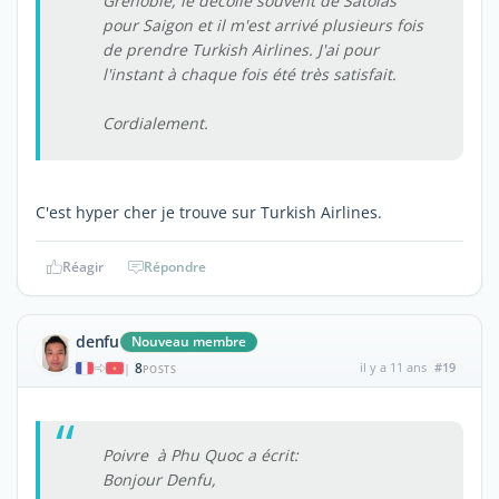
Grenoble, le décolle souvent de Satolas
pour Saigon et il m'est arrivé plusieurs fois
de prendre Turkish Airlines. J'ai pour
l'instant à chaque fois été très satisfait.
Cordialement.
C'est hyper cher je trouve sur Turkish Airlines.
Réagir
Répondre
denfu
Nouveau membre
8
il y a 11 ans
#19
|
POSTS
Poivre à Phu Quoc a écrit:
Bonjour Denfu,