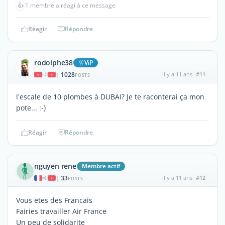
👍
1 membre a réagi à ce message
Réagir
Répondre
rodolphe38
ViP
1028
il y a 11 ans
#11
|
POSTS
l'escale de 10 plombes à DUBAI? Je te raconterai ça mon
pote... :-)
Réagir
Répondre
nguyen rene
Membre actif
33
il y a 11 ans
#12
|
POSTS
Vous etes des Francais
Fairies travailler Air France
Un peu de solidarite