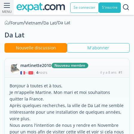
Se connecter
S'inscrire
MENU
/
/
/
/
Da Lat
Forum
Vietnam
Da Lat
Da Lat
Nouvelle discussion
M'abonner
martinette2010
Nouveau membre
4
il y a 8 ans
#1
|
POSTS
Bonjour à toutes et à tous,
Je m'appelle Martine. Mon mari et moi souhaitons
quitter la France.
Après quelques recherches, la ville de Da Lat me semble
intéressante pour une installation de quelques années,
voire plus.
Nous avons l'intention de nous y rendre en Novembre
pour un mois afin de visiter cette ville et voir si cela nous