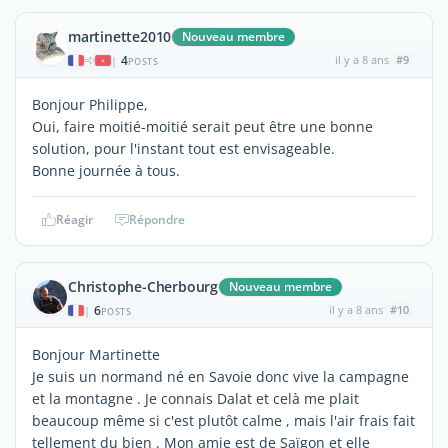
martinette2010
Nouveau membre
4
il y a 8 ans
#9
|
POSTS
Bonjour Philippe,
Oui, faire moitié-moitié serait peut être une bonne
solution, pour l'instant tout est envisageable.
Bonne journée à tous.
Réagir
Répondre
Christophe-Cherbourg
Nouveau membre
6
il y a 8 ans
#10
|
POSTS
Bonjour Martinette
Je suis un normand né en Savoie donc vive la campagne
et la montagne . Je connais Dalat et celà me plait
beaucoup même si c'est plutôt calme , mais l'air frais fait
tellement du bien . Mon amie est de Saïgon et elle