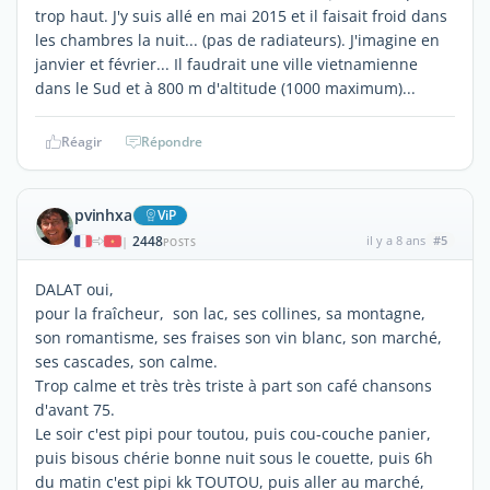
trop haut. J'y suis allé en mai 2015 et il faisait froid dans
les chambres la nuit... (pas de radiateurs). J'imagine en
janvier et février... Il faudrait une ville vietnamienne
dans le Sud et à 800 m d'altitude (1000 maximum)...
Réagir
Répondre
pvinhxa
ViP
2448
il y a 8 ans
#5
|
POSTS
DALAT oui,
pour la fraîcheur, son lac, ses collines, sa montagne,
son romantisme, ses fraises son vin blanc, son marché,
ses cascades, son calme.
Trop calme et très très triste à part son café chansons
d'avant 75.
Le soir c'est pipi pour toutou, puis cou-couche panier,
puis bisous chérie bonne nuit sous le couette, puis 6h
du matin c'est pipi kk TOUTOU, puis aller au marché,