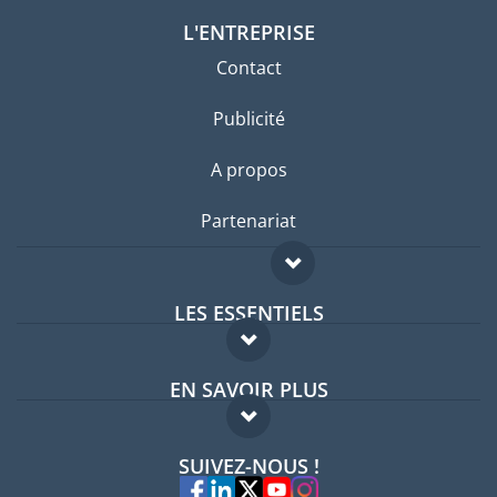
L'ENTREPRISE
Contact
Publicité
A propos
Partenariat
LES ESSENTIELS
Forum expatriés
EN SAVOIR PLUS
Guides pays
FAQ
Offres d'emploi
SUIVEZ-NOUS !
Experts