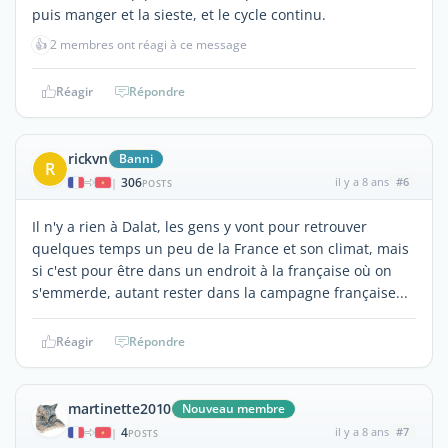
puis manger et la sieste, et le cycle continu.
👍
2 membres ont réagi à ce message
Réagir
Répondre
rickvn
Banni
R
306
il y a 8 ans
#6
|
POSTS
Il n'y a rien à Dalat, les gens y vont pour retrouver
quelques temps un peu de la France et son climat, mais
si c'est pour être dans un endroit à la française où on
s'emmerde, autant rester dans la campagne française...
Réagir
Répondre
martinette2010
Nouveau membre
4
il y a 8 ans
#7
|
POSTS