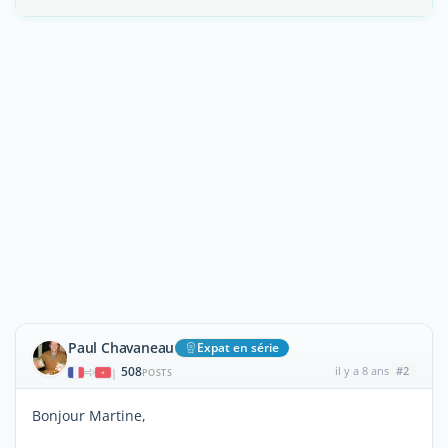
Paul Chavaneau
Expat en série
508
il y a 8 ans
#2
|
POSTS
Bonjour Martine,