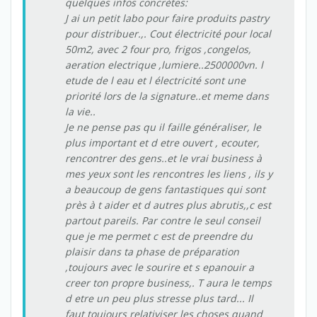
quelques infos concrètes:
J ai un petit labo pour faire produits pastry
pour distribuer.,. Cout électricité pour local
50m2, avec 2 four pro, frigos ,congelos,
aeration electrique ,lumiere..2500000vn. l
etude de l eau et l électricité sont une
priorité lors de la signature..et meme dans
la vie..
Je ne pense pas qu il faille généraliser, le
plus important et d etre ouvert , ecouter,
rencontrer des gens..et le vrai business à
mes yeux sont les rencontres les liens , ils y
a beaucoup de gens fantastiques qui sont
près à t aider et d autres plus abrutis,,c est
partout pareils. Par contre le seul conseil
que je me permet c est de preendre du
plaisir dans ta phase de préparation
,toujours avec le sourire et s epanouir a
creer ton propre business,. T aura le temps
d etre un peu plus stresse plus tard... Il
faut toujours relativiser les choses quand