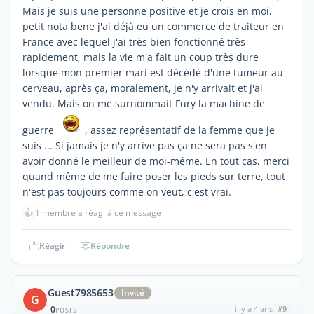
Mais je suis une personne positive et je crois en moi,
petit nota bene j'ai déjà eu un commerce de traiteur en
France avec lequel j'ai très bien fonctionné très
rapidement, mais la vie m'a fait un coup très dure
lorsque mon premier mari est décédé d'une tumeur au
cerveau, après ça, moralement, je n'y arrivait et j'ai
vendu. Mais on me surnommait Fury la machine de
guerre
, assez représentatif de la femme que je
suis ... Si jamais je n'y arrive pas ça ne sera pas s'en
avoir donné le meilleur de moi-même. En tout cas, merci
quand même de me faire poser les pieds sur terre, tout
n'est pas toujours comme on veut, c'est vrai.
👍
1 membre a réagi à ce message
Réagir
Répondre
Guest7985653
Invité
G
0
il y a 4 ans
#9
POSTS