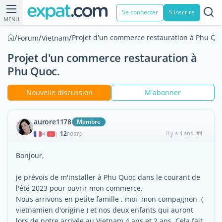
Se connecter
S'inscrire
MENU
/
/
/
Projet d'un commerce restauration à Phu Qu
Forum
Vietnam
Projet d'un commerce restauration à
Phu Quoc.
Nouvelle discussion
M'abonner
aurore1178
Membre
12
il y a 4 ans
#1
|
POSTS
Bonjour,
je prévois de m'installer à Phu Quoc dans le courant de
l'été 2023 pour ouvrir mon commerce.
Nous arrivons en petite famille , moi, mon compagnon (
vietnamien d'origine ) et nos deux enfants qui auront
lors de notre arrivée au Vietnam 4 ans et 2 ans. Cela fait