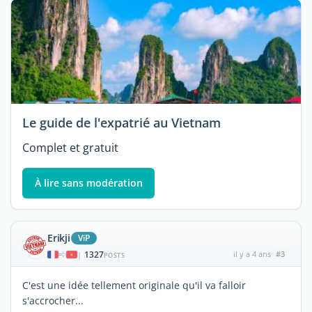
Le guide de l'expatrié au Vietnam
Complet et gratuit
À lire sans modération
Erikji
ViP
1327
il y a 4 ans
#3
|
POSTS
C'est une idée tellement originale qu'il va falloir
s'accrocher...