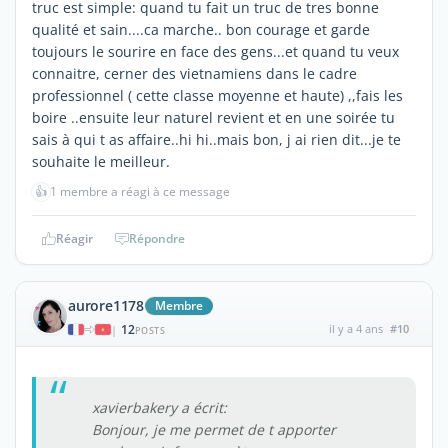
truc est simple: quand tu fait un truc de tres bonne
qualité et sain....ca marche.. bon courage et garde
toujours le sourire en face des gens...et quand tu veux
connaitre, cerner des vietnamiens dans le cadre
professionnel ( cette classe moyenne et haute) ,,fais les
boire ..ensuite leur naturel revient et en une soirée tu
sais à qui t as affaire..hi hi..mais bon, j ai rien dit...je te
souhaite le meilleur.
👍
1 membre a réagi à ce message
Réagir
Répondre
aurore1178
Membre
12
il y a 4 ans
#10
|
POSTS
xavierbakery a écrit:
Bonjour, je me permet de t apporter