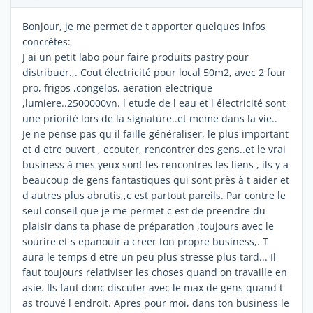
Bonjour, je me permet de t apporter quelques infos
concrètes:
J ai un petit labo pour faire produits pastry pour
distribuer.,. Cout électricité pour local 50m2, avec 2 four
pro, frigos ,congelos, aeration electrique
,lumiere..2500000vn. l etude de l eau et l électricité sont
une priorité lors de la signature..et meme dans la vie..
Je ne pense pas qu il faille généraliser, le plus important
et d etre ouvert , ecouter, rencontrer des gens..et le vrai
business à mes yeux sont les rencontres les liens , ils y a
beaucoup de gens fantastiques qui sont près à t aider et
d autres plus abrutis,,c est partout pareils. Par contre le
seul conseil que je me permet c est de preendre du
plaisir dans ta phase de préparation ,toujours avec le
sourire et s epanouir a creer ton propre business,. T
aura le temps d etre un peu plus stresse plus tard... Il
faut toujours relativiser les choses quand on travaille en
asie. Ils faut donc discuter avec le max de gens quand t
as trouvé l endroit. Apres pour moi, dans ton business le