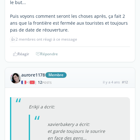
le but...
Puis voyons comment seront les choses après, ça fait 2
ans que la frontière est fermée aux touristes et toujours
pas de date de réouverture.
👍
2 membres ont réagi à ce message
Réagir
Répondre
aurore1178
Membre
12
il y a 4 ans
#12
|
POSTS
Erikji a écrit:
xavierbakery a écrit:
et garde toujours le sourire
en face des gens...