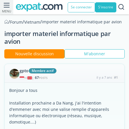
Se connecter
S'inscrire
MENU
/
/
/
importer materiel informatique par avion
Forum
Vietnam
importer materiel informatique par
avion
Nouvelle discussion
M'abonner
gpto
Membre actif
67
il y a 7 ans
#1
|
POSTS
Bonjour a tous
Installation prochaine a Da Nang, j'ai l'intention
d'emmener avec moi une valise remplie d'appareils
informatique ou électronique (réseau, musique,
domotique....)