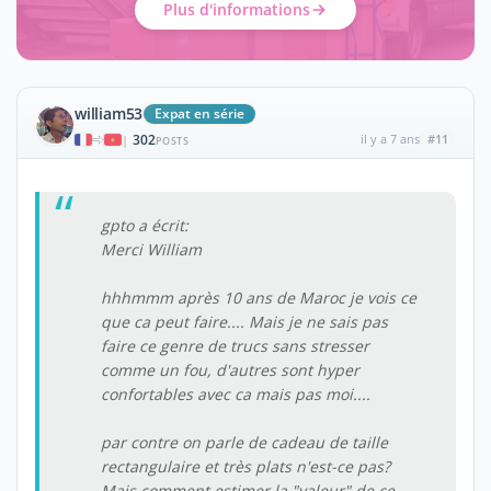
Plus d'informations
william53
Expat en série
302
il y a 7 ans
#11
|
POSTS
gpto a écrit:
Merci William
hhhmmm après 10 ans de Maroc je vois ce
que ca peut faire.... Mais je ne sais pas
faire ce genre de trucs sans stresser
comme un fou, d'autres sont hyper
confortables avec ca mais pas moi....
par contre on parle de cadeau de taille
rectangulaire et très plats n'est-ce pas?
Mais comment estimer la "valeur" de ce