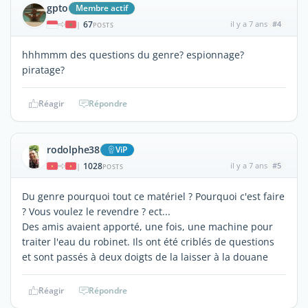
gpto
Membre actif
67
il y a 7 ans
#4
|
POSTS
hhhmmm des questions du genre? espionnage?
piratage?
Réagir
Répondre
rodolphe38
ViP
1028
il y a 7 ans
#5
|
POSTS
Du genre pourquoi tout ce matériel ? Pourquoi c'est faire
? Vous voulez le revendre ? ect...
Des amis avaient apporté, une fois, une machine pour
traiter l'eau du robinet. Ils ont été criblés de questions
et sont passés à deux doigts de la laisser à la douane
Réagir
Répondre