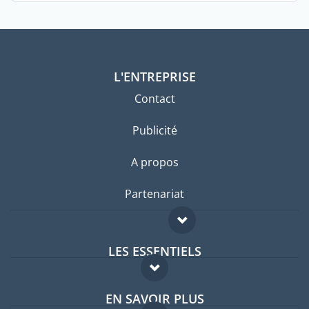
L'ENTREPRISE
Contact
Publicité
A propos
Partenariat
LES ESSENTIELS
Forum expatriés
EN SAVOIR PLUS
Guides pays