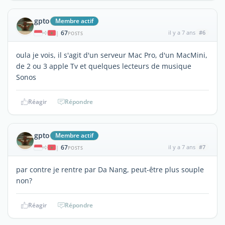
gpto
Membre actif
67
il y a 7 ans
#6
|
POSTS
oula je vois, il s'agit d'un serveur Mac Pro, d'un MacMini,
de 2 ou 3 apple Tv et quelques lecteurs de musique
Sonos
Réagir
Répondre
gpto
Membre actif
67
il y a 7 ans
#7
|
POSTS
par contre je rentre par Da Nang, peut-être plus souple
non?
Réagir
Répondre