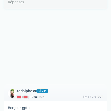
Réponses
rodolphe38
ViP
1028
il y a 7 ans
#2
|
POSTS
Bonjour gpto,