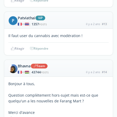
Réagir
Répondre
Patviathai
ViP
P
1357
il y a 2 ans
#13
|
POSTS
Il faut user du cannabis avec modération !
Réagir
Répondre
Bhavna
Team
43744
il y a 2 ans
#14
|
POSTS
Bonjour à tous,
Question complètement hors-sujet mais est-ce que
quelqu'un a les nouvelles de Farang Mart ?
Merci d'avance