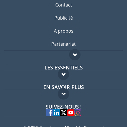
Contact
Publicité
A propos
Partenariat
LES ESSENTIELS
Forum expatriés
EN SAVOIR PLUS
Guides pays
FAQ
Offres d'emploi
SUIVEZ-NOUS !
Experts