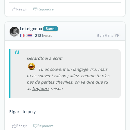
Réagir
Répondre
Le teigneux
Banni
2181
il y a 6 ans
#9
|
POSTS
Gerardthai a écrit:
Tu as souvent un langage cru, mais
tu as souvent raison ; allez, comme tu n'as
pas de petites chevilles, on va dire que tu
as
toujours
raison
Efgaristo poly
Réagir
Répondre