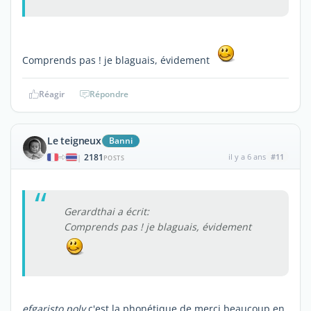
Comprends pas ! je blaguais, évidement
Réagir
Répondre
Le teigneux
Banni
2181
il y a 6 ans
#11
|
POSTS
Gerardthai a écrit:
Comprends pas ! je blaguais, évidement
efgaristo poly
c'est la phonétique de merci beaucoup en