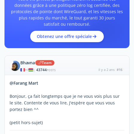
données grâce à une politique zéro log certifiée, des
protocoles de pointe dont WireGuard, et les vitesses les
plus rapides du marché, le tout garanti 30 jours
satisfait ou remboursé.
Obtenez une offre spéciale
Bhavna
Team
43744
il y a 2 ans
#16
|
POSTS
@Farang Mart
Bonjour, ça fait longtemps que je ne vous vois plus sur
le site. Contente de vous lire, J'espère que vous vous
portez bien ^^
(petit hors-sujet)