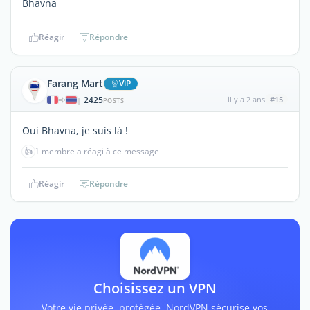
Bhavna
Réagir
Répondre
Farang Mart
ViP
2425
il y a 2 ans
#15
|
POSTS
Oui Bhavna, je suis là !
👍
1 membre a réagi à ce message
Réagir
Répondre
Choisissez un VPN
Votre vie privée, protégée. NordVPN sécurise vos