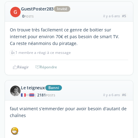
GuestPoster283
Invité
G
0
il y a 6 ans
#5
POSTS
On trouve très facilement ce genre de boitier sur
internet pour environ 70€ et pas besoin de smart TV.
Ca reste néanmoins du piratage.
👍
1 membre a réagi à ce message
Réagir
Répondre
Le teigneux
Banni
2181
il y a 6 ans
#6
|
POSTS
faut vraiment s'emmerder pour avoir besoin d'autant de
chaînes