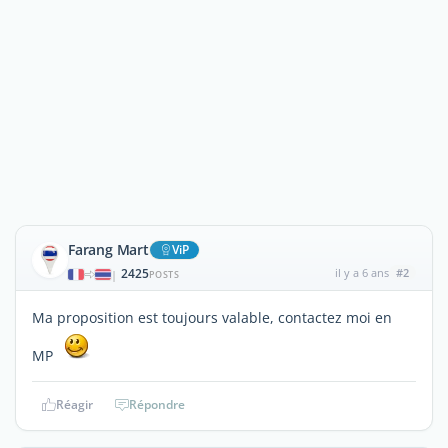
Farang Mart
ViP
2425
il y a 6 ans
#2
|
POSTS
Ma proposition est toujours valable, contactez moi en
MP
Réagir
Répondre