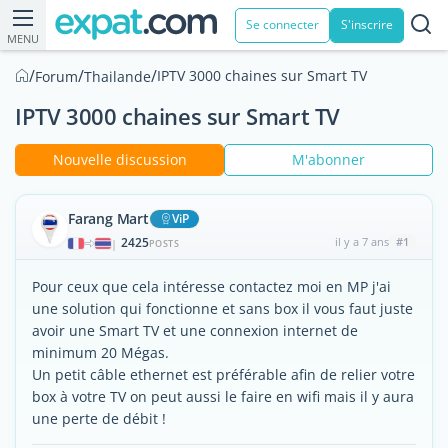
Se connecter
S'inscrire
MENU
/
/
/
IPTV 3000 chaines sur Smart TV
Forum
Thailande
IPTV 3000 chaines sur Smart TV
Nouvelle discussion
M'abonner
Farang Mart
ViP
2425
il y a 7 ans
#1
|
POSTS
Pour ceux que cela intéresse contactez moi en MP j'ai
une solution qui fonctionne et sans box il vous faut juste
avoir une Smart TV et une connexion internet de
minimum 20 Mégas.
Un petit câble ethernet est préférable afin de relier votre
box à votre TV on peut aussi le faire en wifi mais il y aura
une perte de débit !