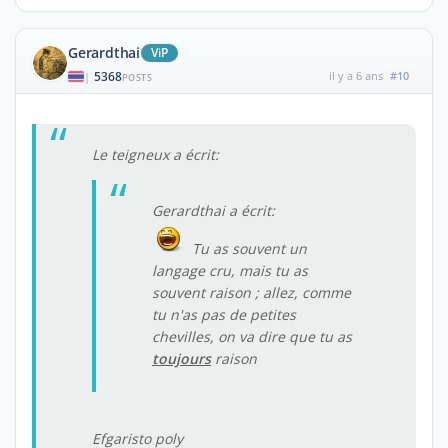
Gerardthai
ViP
5368
il y a 6 ans
#10
|
POSTS
Le teigneux a écrit:
Gerardthai a écrit:
Tu as souvent un
langage cru, mais tu as
souvent raison ; allez, comme
tu n'as pas de petites
chevilles, on va dire que tu as
toujours
raison
Efgaristo poly