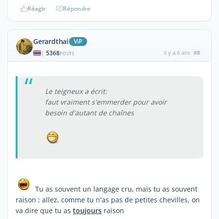
Réagir
Répondre
Gerardthai
ViP
5368
il y a 6 ans
#8
|
POSTS
Le teigneux a écrit:
faut vraiment s'emmerder pour avoir
besoin d'autant de chaînes
Tu as souvent un langage cru, mais tu as souvent
raison ; allez, comme tu n'as pas de petites chevilles, on
va dire que tu as
toujours
raison