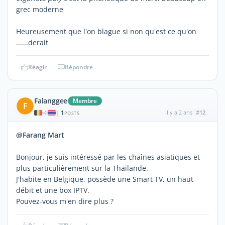
grec moderne
Heureusement que l'on blague si non qu'est ce qu'on
......derait
Réagir
Répondre
Falanggee
Membre
F
1
il y a 2 ans
#12
|
POSTS
@Farang Mart
Bonjour, je suis intéressé par les chaînes asiatiques et
plus particulièrement sur la Thaïlande.
J'habite en Belgique, possède une Smart TV, un haut
débit et une box IPTV.
Pouvez-vous m'en dire plus ?